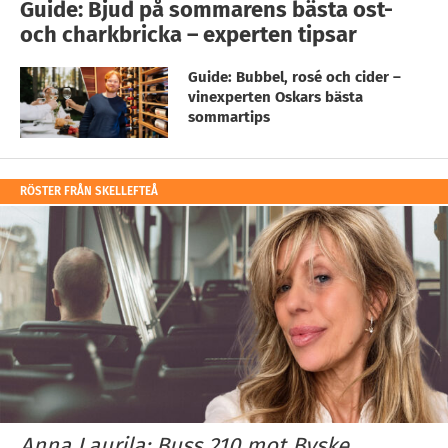
Guide: Bjud på sommarens bästa ost-
och charkbricka – experten tipsar
Guide: Bubbel, rosé och cider –
vinexperten Oskars bästa
sommartips
RÖSTER FRÅN SKELLEFTEÅ
Anna Laurila: Buss 210 mot Byske