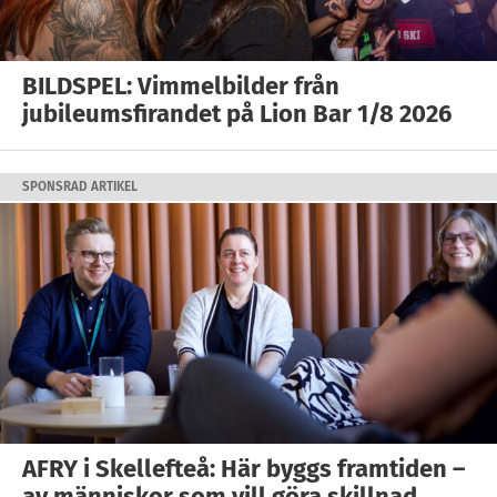
BILDSPEL: Vimmelbilder från
jubileumsfirandet på Lion Bar 1/8 2026
SPONSRAD ARTIKEL
AFRY i Skellefteå: Här byggs framtiden –
av människor som vill göra skillnad