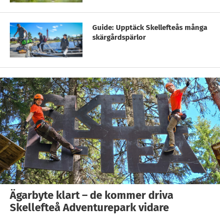
Guide: Upptäck Skellefteås många
skärgårdspärlor
Ägarbyte klart – de kommer driva
Skellefteå Adventurepark vidare