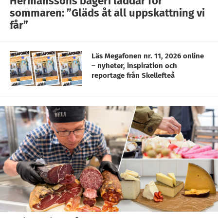
Hermanssons bageri laddar för
sommaren: ”Gläds åt all uppskattning vi
får”
Läs Megafonen nr. 11, 2026 online
– nyheter, inspiration och
reportage från Skellefteå