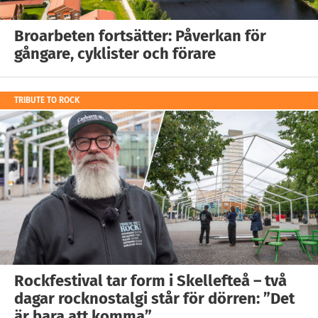
Broarbeten fortsätter: Påverkan för
gångare, cyklister och förare
TRIBUTE TO ROCK
Rockfestival tar form i Skellefteå – två
dagar rocknostalgi står för dörren: ”Det
är bara att komma”