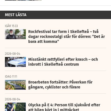
MEST LÄSTA
IGÅR 15:33
Rockfestival tar form i Skellefteå – två
dagar rocknostalgi står för dörren: ”Det är
bara att komma”
2026-08-04
Misstänkt rattfylleri efter krasch – och
inbrott i Skellefteå centrum
IDAG 11:11
Broarbeten fortsätter: Påverkan för
gångare, cyklister och förare
2026-08-04
Olycka på E 4: Person till sjukvård efter
att bilen kört in i mitträcket