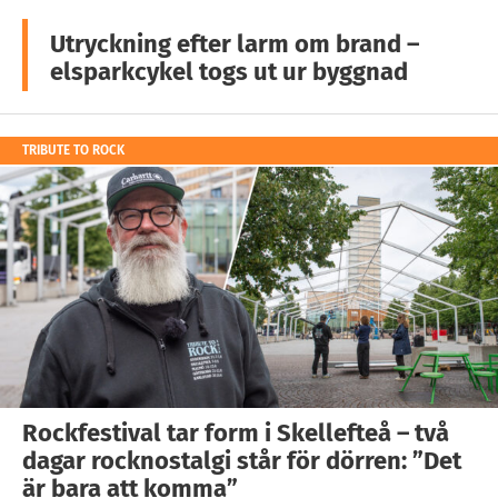
Utryckning efter larm om brand –
elsparkcykel togs ut ur byggnad
TRIBUTE TO ROCK
Rockfestival tar form i Skellefteå – två
dagar rocknostalgi står för dörren: ”Det
är bara att komma”