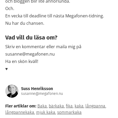
och bloggen blir lite annorlunda.
Och.
En vecka till deadline till nästa Megafonen-tidning.
Nu har du chansen.
Vad vill du läsa om?
Skriv en kommentar eller maila mig på
susanne@megafonen.nu
Ha en skön kväll!
♥
Suss Henriksson
susanne@megafonen.nu
Fler artiklar om:
Baka
,
bärkaka
,
fika
,
kaka
,
långpanna
,
långpannekaka
,
mjuk kaka
,
sommarkaka