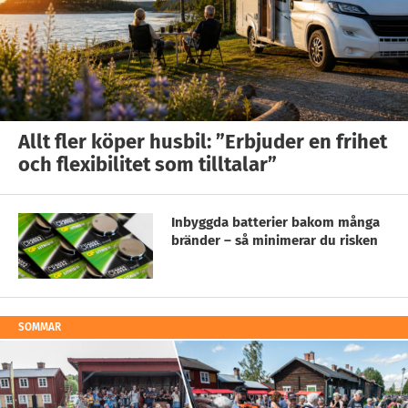
Allt fler köper husbil: ”Erbjuder en frihet
och flexibilitet som tilltalar”
Inbyggda batterier bakom många
bränder – så minimerar du risken
SOMMAR