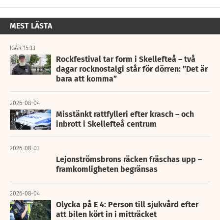
MEST LÄSTA
IGÅR 15:33
Rockfestival tar form i Skellefteå – två
dagar rocknostalgi står för dörren: ”Det är
bara att komma”
2026-08-04
Misstänkt rattfylleri efter krasch – och
inbrott i Skellefteå centrum
2026-08-03
Lejonströmsbrons räcken fräschas upp –
framkomligheten begränsas
2026-08-04
Olycka på E 4: Person till sjukvård efter
att bilen kört in i mitträcket