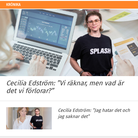
KRÖNIKA
Cecilia Edström: ”Vi räknar, men vad är
det vi förlorar?”
Cecilia Edström: ”Jag hatar det och
jag saknar det”