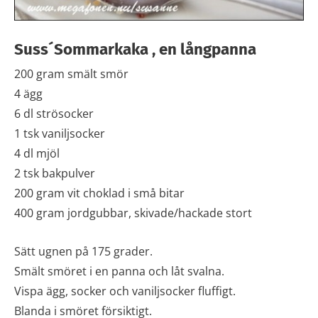
Suss´Sommarkaka , en långpanna
200 gram smält smör
4 ägg
6 dl strösocker
1 tsk vaniljsocker
4 dl mjöl
2 tsk bakpulver
200 gram vit choklad i små bitar
400 gram jordgubbar, skivade/hackade stort
Sätt ugnen på 175 grader.
Smält smöret i en panna och låt svalna.
Vispa ägg, socker och vaniljsocker fluffigt.
Blanda i smöret försiktigt.