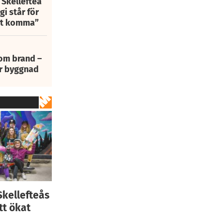
 Skellefteå
i står för
att komma”
 om brand –
ur byggnad
kellefteås
tt ökat