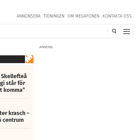
ANNONSERA
TIDNINGEN
OM MEGAFONEN
KONTAKTA OSS
ANNONS
 Skellefteå
i står för
att komma”
fter krasch –
eå centrum