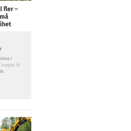
 fler –
 små
ihet
e
röna i
opplat till:
26
.