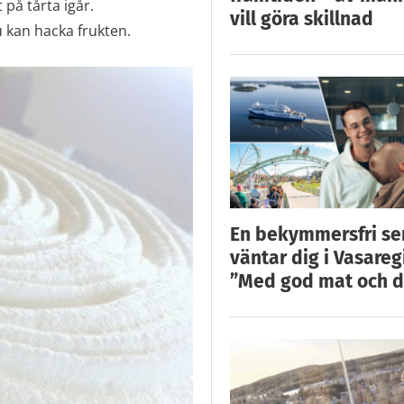
 på tårta igår.
vill göra skillnad
 kan hacka frukten.
En bekymmersfri s
väntar dig i Vasareg
”Med god mat och d