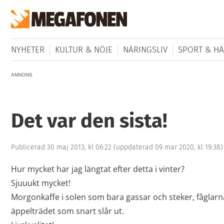
NYHETER
KULTUR & NÖJE
NÄRINGSLIV
SPORT & HÄ
ANNONS
Det var den sista!
Publicerad 30 maj 2013, kl 06:22
(uppdaterad 09 mar 2020, kl 19:38)
Hur mycket har jag längtat efter detta i vinter?
Sjuuukt mycket!
Morgonkaffe i solen som bara gassar och steker, fåglarna
äppelträdet som snart slår ut.