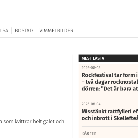
LSA
BOSTAD
VIMMELBILDER
MEST LÄSTA
2026-08-05
Rockfestival tar form i
– två dagar rocknostalg
dörren: ”Det är bara 
2026-08-04
Misstänkt rattfylleri e
och inbrott i Skelleft
 som kvittrar helt galet och
IGÅR 11:11