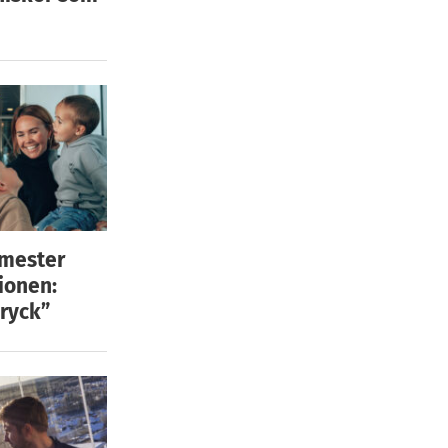
emester
ionen:
ryck”