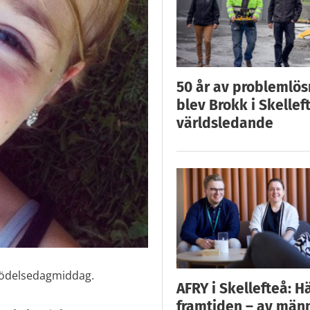
50 år av problemlös
blev Brokk i Skellef
världsledande
 födelsedagmiddag.
AFRY i Skellefteå: H
framtiden – av män