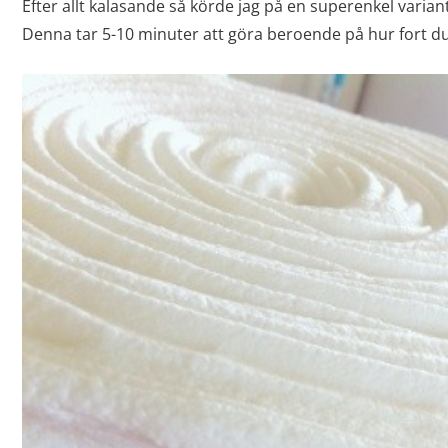
Efter allt kalasande så körde jag på en superenkel variant
Denna tar 5-10 minuter att göra beroende på hur fort du