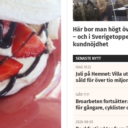
Här bor man högt ö
– och i Sverigetoppe
kundnöjdhet
SENASTE NYTT
IDAG 10:22
Juli på Hemnet: Villa u
såld för över tio miljo
IGÅR 11:11
Broarbeten fortsätter
för gångare, cyklister 
2026-08-05