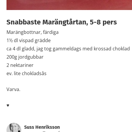
Snabbaste Marängtårtan, 5-8 pers
Marängbottnar, färdiga
1½ dl vispad grädde
ca 4 dl gladd, jag tog gammeldags med krossad choklad
200g jordgubbar
2 nektariner
ev. lite chokladsås
Varva.
♥
Suss Henriksson