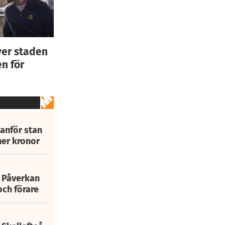
ver staden
n för
tanför stan
ner kronor
: Påverkan
och förare