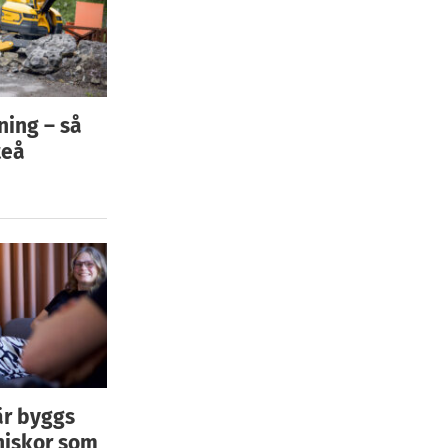
ning – så
teå
är byggs
niskor som