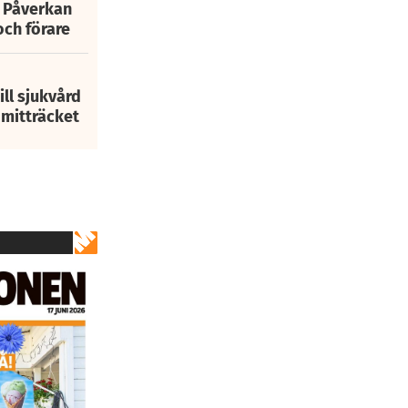
: Påverkan
och förare
ill sjukvård
i mitträcket