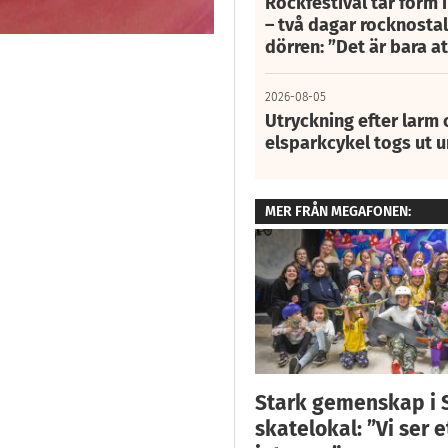
Rockfestival tar form i
– två dagar rocknostalg
dörren: ”Det är bara 
2026-08-05
Utryckning efter larm
elsparkcykel togs ut 
MER FRÅN MEGAFONEN:
Stark gemenskap i S
skatelokal: ”Vi ser e