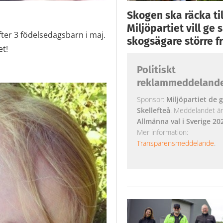
Skogen ska räcka till
Miljöpartiet vill ge
efter 3 födelsedagsbarn i maj.
skogsägare större fr
et!
Politiskt
reklammeddeland
Sponsor:
Miljöpartiet de g
Skellefteå
. Meddelandet är k
Allmänna val i Sverige 20
Mer information:
Transparensmeddelande
.