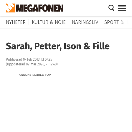
NYHETER
KULTUR & NÖJE
NÄRINGSLIV
SPORT & HÄ
Sarah, Petter, Ison & Fille
Publicerad 07 feb 2013, kl 07:35
(uppdaterad 09 mar 2020, kl 19:40)
ANNONS MOBILE TOP