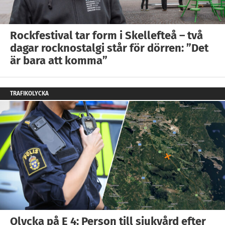
Rockfestival tar form i Skellefteå – två
dagar rocknostalgi står för dörren: ”Det
är bara att komma”
TRAFIKOLYCKA
Olycka på E 4: Person till sjukvård efter