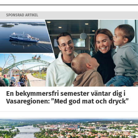
SPONSRAD ARTIKEL
En bekymmersfri semester väntar dig i
Vasaregionen: ”Med god mat och dryck”