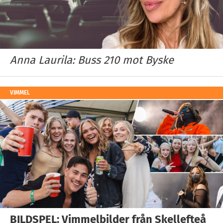
Anna Laurila: Buss 210 mot Byske
VIMMEL
BILDSPEL: Vimmelbilder från Skellefteå