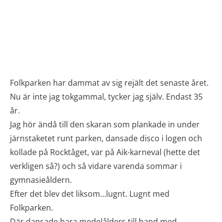
Folkparken har dammat av sig rejält det senaste året.
Nu är inte jag tokgammal, tycker jag själv. Endast 35
år.
Jag hör ändå till den skaran som plankade in under
järnstaketet runt parken, dansade disco i logen och
kollade på Rocktåget, var på Aik-karneval (hette det
verkligen så?) och så vidare varenda sommar i
gymnasieåldern.
Efter det blev det liksom…lugnt. Lugnt med
Folkparken.
Där dansade bara medelålders till band med