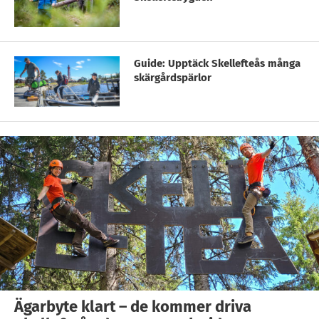
Guide: Upptäck Skellefteås många
skärgårdspärlor
Ägarbyte klart – de kommer driva