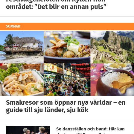
området: ”Det blir en annan puls”
SOMMAR
Smakresor som öppnar nya världar – en
guide till sju länder, sju kök
Se dansställen och band: Här kan