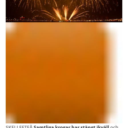
SKELLEFTEÅ
Samtliga krogar har stängt ikväll
och