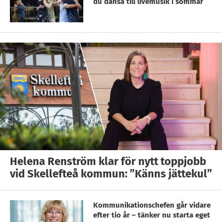
du dansa till livemusik i sommar
Helena Renström klar för nytt toppjobb
vid Skellefteå kommun: ”Känns jättekul”
Kommunikationschefen går vidare
efter tio år – tänker nu starta eget