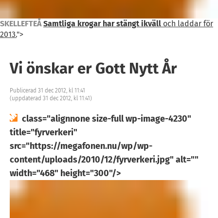
SKELLEFTEÅ
Samtliga krogar har stängt ikväll
och laddar för
2013.
">
Vi önskar er Gott Nytt År
Publicerad 31 dec 2012, kl 11:41
(uppdaterad 31 dec 2012, kl 11:41)
class="alignnone size-full wp-image-4230"
title="fyrverkeri"
src="https://megafonen.nu/wp/wp-
content/uploads/2010/12/fyrverkeri.jpg" alt=""
width="468" height="300"/>