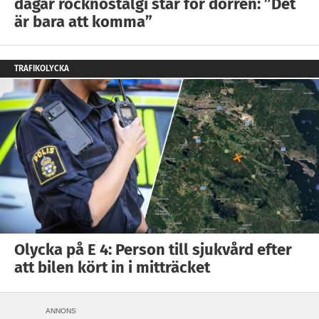
dagar rocknostalgi står för dörren: ”Det
är bara att komma”
TRAFIKOLYCKA
Olycka på E 4: Person till sjukvård efter
att bilen kört in i mitträcket
ANNONS