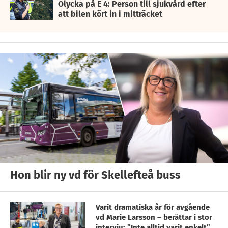
Olycka på E 4: Person till sjukvård efter
att bilen kört in i mitträcket
Hon blir ny vd för Skellefteå buss
Varit dramatiska år för avgående
vd Marie Larsson – berättar i stor
intervju: ”Inte alltid varit enkelt”