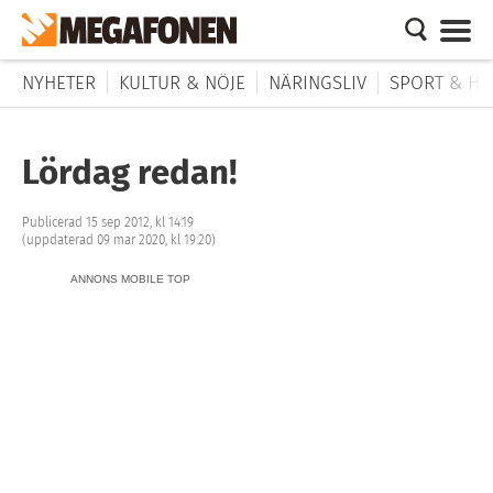
NYHETER
KULTUR & NÖJE
NÄRINGSLIV
SPORT & HÄ
Lördag redan!
Publicerad 15 sep 2012, kl 14:19
(uppdaterad 09 mar 2020, kl 19:20)
ANNONS MOBILE TOP