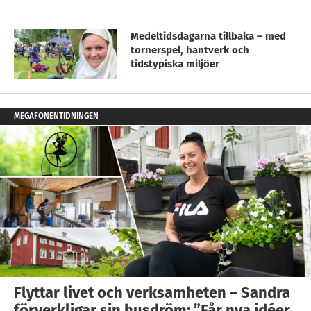
Medeltidsdagarna tillbaka – med
tornerspel, hantverk och
tidstypiska miljöer
MEGAFONENTIDNINGEN
Flyttar livet och verksamheten – Sandra
förverkligar sin husdröm: ”Får nya idéer