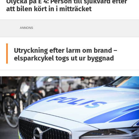
Olycka på E 4: Person till sjukvård efter
att bilen kört in i mitträcket
ANNONS
Utryckning efter larm om brand –
elsparkcykel togs ut ur byggnad