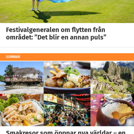
Festivalgeneralen om flytten från
området: ”Det blir en annan puls”
SOMMAR
Smakresor som öppnar nya världar – en