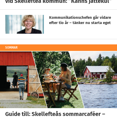
vid Skellefteå kommun: ”Känns jättekul”
Kommunikationschefen går vidare
efter tio år – tänker nu starta eget
SOMMAR
Guide till: Skellefteås sommarcaféer –