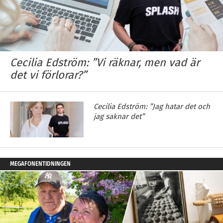
Cecilia Edström: ”Vi räknar, men vad är
det vi förlorar?”
Cecilia Edström: ”Jag hatar det och
jag saknar det”
MEGAFONENTIDNINGEN