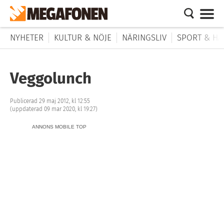
NYHETER
KULTUR & NÖJE
NÄRINGSLIV
SPORT & HÄ
Veggolunch
Publicerad 29 maj 2012, kl 12:55
(uppdaterad 09 mar 2020, kl 19:27)
ANNONS MOBILE TOP