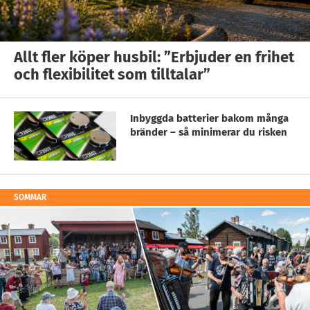
Allt fler köper husbil: ”Erbjuder en frihet
och flexibilitet som tilltalar”
Inbyggda batterier bakom många
bränder – så minimerar du risken
SOMMAR