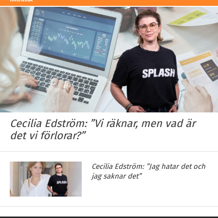
Cecilia Edström: ”Vi räknar, men vad är
det vi förlorar?”
Cecilia Edström: ”Jag hatar det och
jag saknar det”