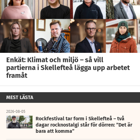
Enkät: Klimat och miljö – så vill
partierna i Skellefteå lägga upp arbetet
framåt
MEST LÄSTA
2026-08-05
Rockfestival tar form i Skellefteå – två
dagar rocknostalgi står för dörren: ”Det är
bara att komma”