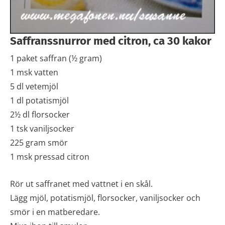
Saffranssnurror med citron, ca 30 kakor
1 paket saffran (½ gram)
1 msk vatten
5 dl vetemjöl
1 dl potatismjöl
2½ dl florsocker
1 tsk vaniljsocker
225 gram smör
1 msk pressad citron
Rör ut saffranet med vattnet i en skål.
Lägg mjöl, potatismjöl, florsocker, vaniljsocker och
smör i en matberedare.