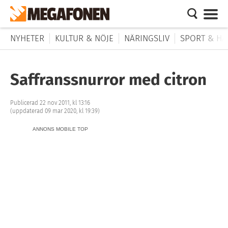
NYHETER
KULTUR & NÖJE
NÄRINGSLIV
SPORT & HÄ
Saffranssnurror med citron
Publicerad 22 nov 2011, kl 13:16
(uppdaterad 09 mar 2020, kl 19:39)
ANNONS MOBILE TOP