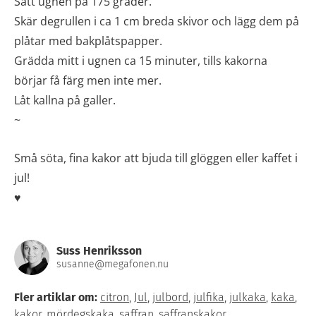
Sätt ugnen på 175 grader.
Skär degrullen i ca 1 cm breda skivor och lägg dem på
plåtar med bakplåtspapper.
Grädda mitt i ugnen ca 15 minuter, tills kakorna
börjar få färg men inte mer.
Låt kallna på galler.
~
Små söta, fina kakor att bjuda till glöggen eller kaffet i
jul!
♥
Suss Henriksson
susanne@megafonen.nu
Fler artiklar om:
citron
,
Jul
,
julbord
,
julfika
,
julkaka
,
kaka
,
kakor
,
mördegskaka
,
saffran
,
saffranskakor
,