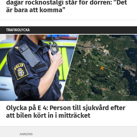
dagar rocknostalgi står för dörren: ”Det
är bara att komma”
TRAFIKOLYCKA
Olycka på E 4: Person till sjukvård efter
att bilen kört in i mitträcket
ANNONS