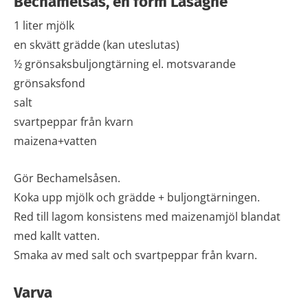
Bechamelsås, en form Lasagne
1 liter mjölk
en skvätt grädde (kan uteslutas)
½ grönsaksbuljongtärning el. motsvarande
grönsaksfond
salt
svartpeppar från kvarn
maizena+vatten
Gör Bechamelsåsen.
Koka upp mjölk och grädde + buljongtärningen.
Red till lagom konsistens med maizenamjöl blandat
med kallt vatten.
Smaka av med salt och svartpeppar från kvarn.
Varva