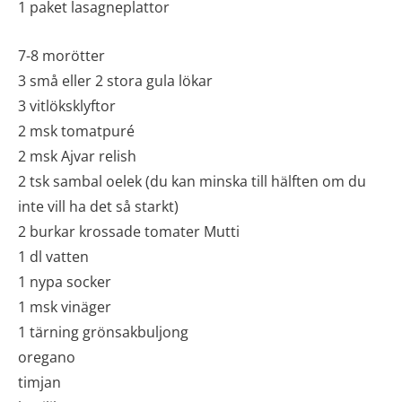
1 paket lasagneplattor
7-8 morötter
3 små eller 2 stora gula lökar
3 vitlöksklyftor
2 msk tomatpuré
2 msk Ajvar relish
2 tsk sambal oelek (du kan minska till hälften om du
inte vill ha det så starkt)
2 burkar krossade tomater Mutti
1 dl vatten
1 nypa socker
1 msk vinäger
1 tärning grönsakbuljong
oregano
timjan