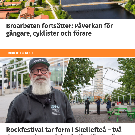
Broarbeten fortsätter: Påverkan för
gångare, cyklister och förare
TRIBUTE TO ROCK
Rockfestival tar form i Skellefteå – två