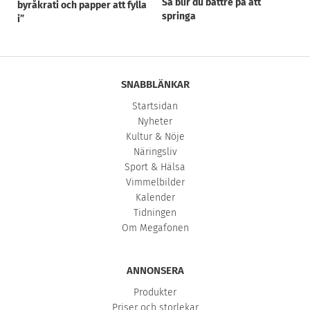
Så blir du bättre på att
byråkrati och papper att fylla
springa
i”
SNABBLÄNKAR
Startsidan
Nyheter
Kultur & Nöje
Näringsliv
Sport & Hälsa
Vimmelbilder
Kalender
Tidningen
Om Megafonen
ANNONSERA
Produkter
Priser och storlekar