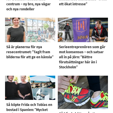
centrum – ny bro, nya vägar
ett ökat intresse”
och nya rondeller
Så är planerna för nya
Serieentreprenören som går
resecentrumet: ”Tagit fram
mot konsensus – och satsar
bilderna för att ge en känsla”
all in på Jörn: ”Bättre
förutsättningar här än i
Stockholm”
Så köpte Frida och Tobias en
bostad i Spanien: ”Mycket