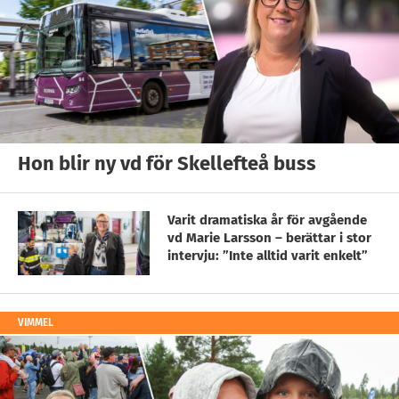
Hon blir ny vd för Skellefteå buss
Varit dramatiska år för avgående
vd Marie Larsson – berättar i stor
intervju: ”Inte alltid varit enkelt”
VIMMEL