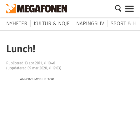
NYHETER
KULTUR & NÖJE
NÄRINGSLIV
SPORT & HÄ
Lunch!
Publicerad 13 apr 2011, kl 10:46
(uppdaterad 09 mar 2020, kl 19:03)
ANNONS MOBILE TOP