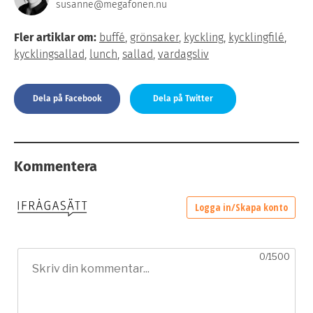
susanne@megafonen.nu
Fler artiklar om:
buffé
,
grönsaker
,
kyckling
,
kycklingfilé
,
kycklingsallad
,
lunch
,
sallad
,
vardagsliv
Dela på Facebook
Dela på Twitter
Kommentera