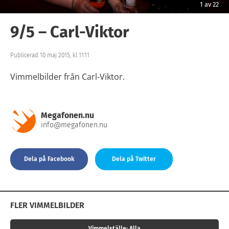
1
av
22
9/5 – Carl-Viktor
Publicerad 10 maj 2015, kl 11:11
Vimmelbilder från Carl-Viktor.
Megafonen.nu
info@megafonen.nu
Dela på Facebook
Dela på Twitter
FLER VIMMELBILDER
Vimmelställe:
Alla