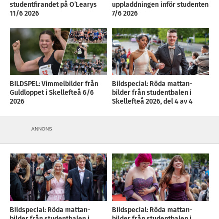
studentfirandet på O’Learys
uppladdningen inför studenten
11/6 2026
7/6 2026
BILDSPEL: Vimmelbilder från
Bildspecial: Röda mattan-
Guldloppet i Skellefteå 6/6
bilder från studentbalen i
2026
Skellefteå 2026, del 4 av 4
ANNONS
Bildspecial: Röda mattan-
Bildspecial: Röda mattan-
bilder från studentbalen i
bilder från studentbalen i