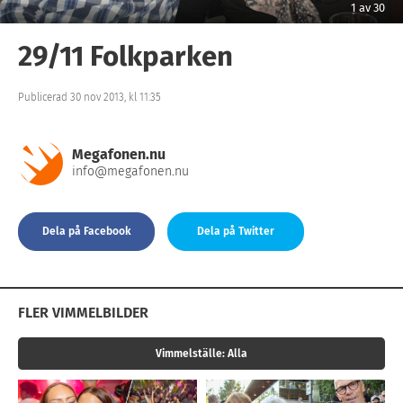
1
av
30
29/11 Folkparken
Publicerad 30 nov 2013, kl 11:35
Megafonen.nu
info@megafonen.nu
Dela på Facebook
Dela på Twitter
FLER VIMMELBILDER
Vimmelställe:
Alla