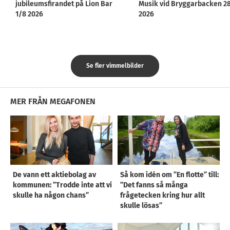
jubileumsfirandet på Lion Bar
Musik vid Bryggarbacken 2
1/8 2026
2026
Se fler vimmelbilder
MER FRÅN MEGAFONEN
De vann ett aktiebolag av
Så kom idén om ”En flotte” till:
kommunen: ”Trodde inte att vi
”Det fanns så många
skulle ha någon chans”
frågetecken kring hur allt
skulle lösas”