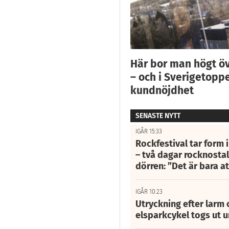
Här bor man högt ö
– och i Sverigetoppe
kundnöjdhet
SENASTE NYTT
IGÅR 15:33
Rockfestival tar form i
– två dagar rocknostalg
dörren: ”Det är bara 
IGÅR 10:23
Utryckning efter larm
elsparkcykel togs ut 