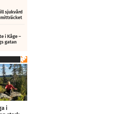
ill sjukvård
i mitträcket
e i Kåge –
gs gatan
ga i