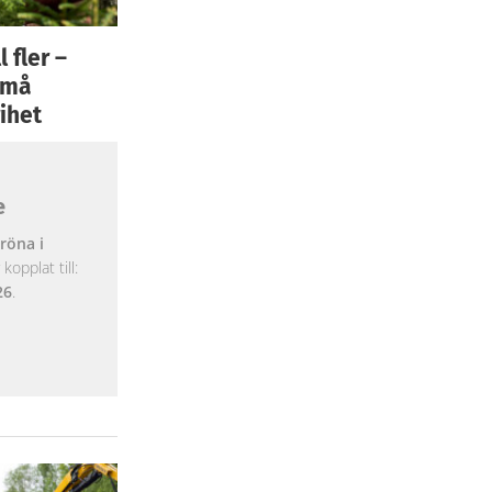
 fler –
 små
ihet
e
röna i
opplat till:
26
.