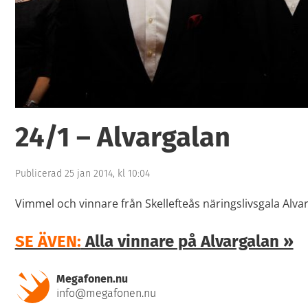
0
24/1 – Alvargalan
Publicerad 25 jan 2014, kl 10:04
Vimmel och vinnare från Skellefteås näringslivsgala Alva
SE ÄVEN:
Alla vinnare på Alvargalan »
Megafonen.nu
info@megafonen.nu