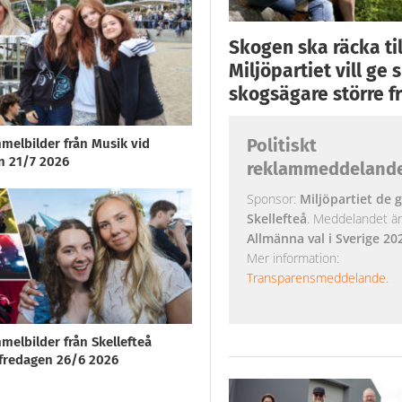
Skogen ska räcka till
Miljöpartiet vill ge
skogsägare större fr
Politiskt
melbilder från Musik vid
n 21/7 2026
reklammeddeland
Sponsor:
Miljöpartiet de g
Skellefteå
. Meddelandet är k
Allmänna val i Sverige 20
Mer information:
Transparensmeddelande
.
melbilder från Skellefteå
redagen 26/6 2026