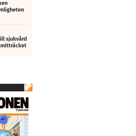
ken
mligheten
ill sjukvård
2
av
140
i mitträcket