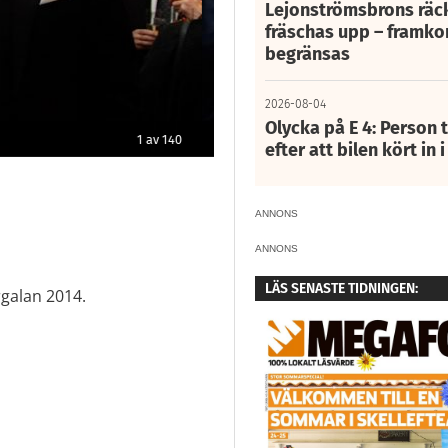
Lejonströmsbrons räc
fräschas upp – framko
begränsas
2026-08-04
Olycka på E 4: Person t
2
av
140
efter att bilen kört in 
ANNONS
ANNONS
LÄS SENASTE TIDNINGEN:
rgalan 2014.