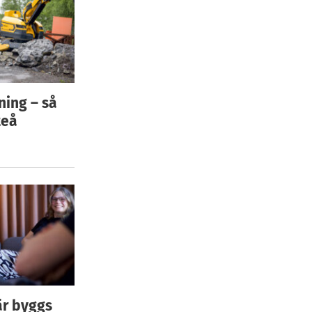
ning – så
teå
är byggs