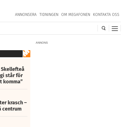
ANNONSERA
TIDNINGEN
OM MEGAFONEN
KONTAKTA OSS
ANNONS
 Skellefteå
i står för
att komma”
fter krasch –
eå centrum