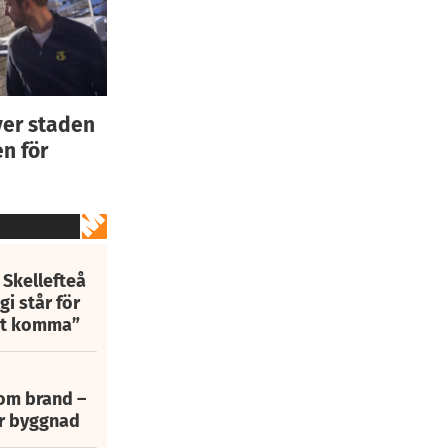
ver staden
n för
 Skellefteå
i står för
att komma”
 om brand –
ur byggnad