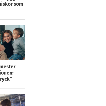
niskor som
emester
ionen:
ryck”