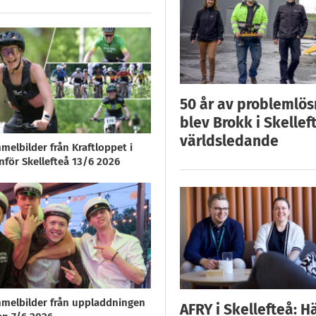
50 år av problemlös
blev Brokk i Skellef
världsledande
melbilder från Kraftloppet i
nför Skellefteå 13/6 2026
melbilder från uppladdningen
AFRY i Skellefteå: H