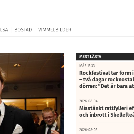
LSA
BOSTAD
VIMMELBILDER
MEST LÄSTA
IGÅR 15:33
Rockfestival tar form i
– två dagar rocknostalg
dörren: ”Det är bara 
2026-08-04
Misstänkt rattfylleri e
och inbrott i Skelleft
2026-08-03