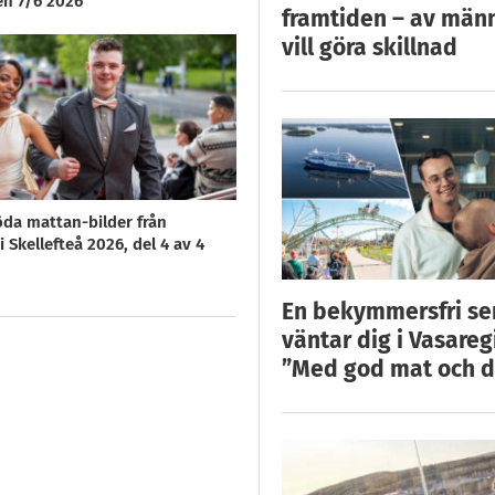
en 7/6 2026
framtiden – av män
vill göra skillnad
öda mattan-bilder från
 Skellefteå 2026, del 4 av 4
En bekymmersfri s
väntar dig i Vasareg
”Med god mat och d