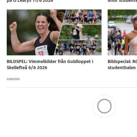
på O’Learys 11/6 2026
inför student
BILDSPEL: Vimmelbilder från Guldloppet i
Bildspecial: R
Skellefteå 6/6 2026
studentbalen i
ANNONS