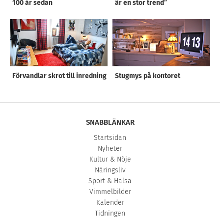
100 år sedan
är en stor trend”
Förvandlar skrot till inredning
Stugmys på kontoret
SNABBLÄNKAR
Startsidan
Nyheter
Kultur & Nöje
Näringsliv
Sport & Hälsa
Vimmelbilder
Kalender
Tidningen