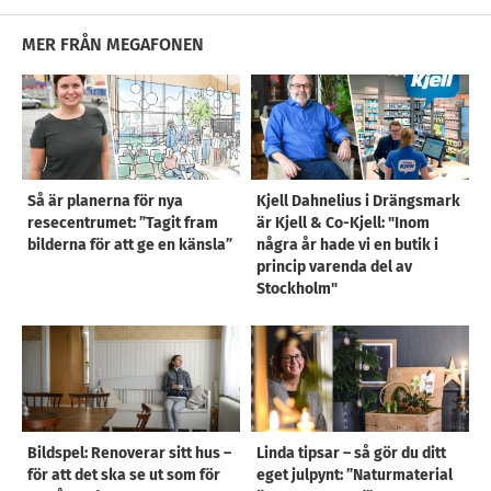
MER FRÅN MEGAFONEN
Så är planerna för nya
Kjell Dahnelius i Drängsmark
resecentrumet: ”Tagit fram
är Kjell & Co-Kjell: "Inom
bilderna för att ge en känsla”
några år hade vi en butik i
princip varenda del av
Stockholm"
Bildspel: Renoverar sitt hus –
Linda tipsar – så gör du ditt
för att det ska se ut som för
eget julpynt: ”Naturmaterial