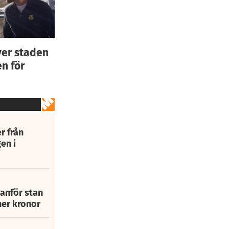
ver staden
n för
r från
en i
tanför stan
ner kronor