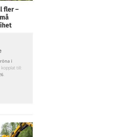
 fler –
 små
ihet
e
röna i
opplat till:
26
.