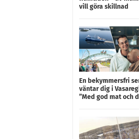
vill göra skillnad
En bekymmersfri s
väntar dig i Vasareg
”Med god mat och d