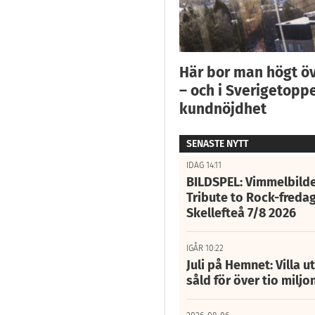
Här bor man högt ö
– och i Sverigetoppe
kundnöjdhet
SENASTE NYTT
IDAG 14:11
BILDSPEL: Vimmelbilde
Tribute to Rock-fredag
Skellefteå 7/8 2026
IGÅR 10:22
Juli på Hemnet: Villa u
såld för över tio miljo