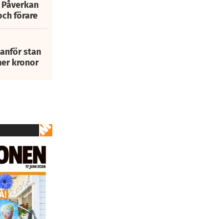
: Påverkan
och förare
tanför stan
ner kronor