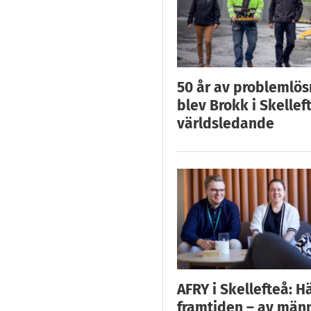
50 år av problemlös
blev Brokk i Skellef
världsledande
AFRY i Skellefteå: H
framtiden – av män