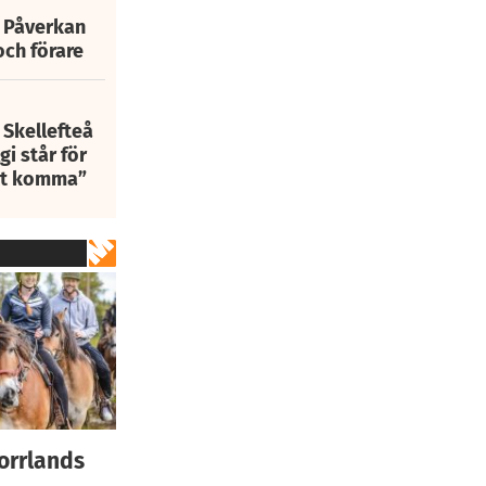
: Påverkan
och förare
 Skellefteå
i står för
att komma”
Norrlands