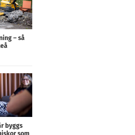
ning – så
teå
är byggs
niskor som