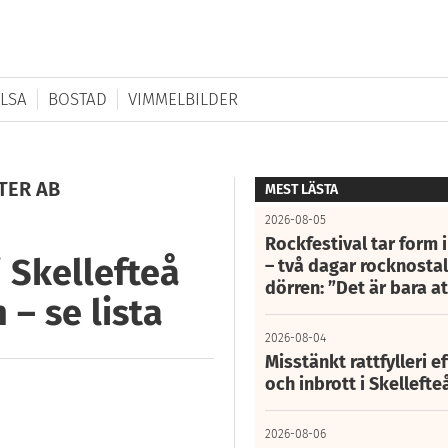
LSA
BOSTAD
VIMMELBILDER
TER AB
MEST LÄSTA
2026-08-05
Rockfestival tar form i
 Skellefteå
– två dagar rocknostalg
dörren: ”Det är bara 
– se lista
2026-08-04
Misstänkt rattfylleri e
och inbrott i Skelleft
2026-08-06