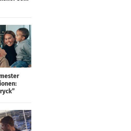
emester
ionen:
ryck”