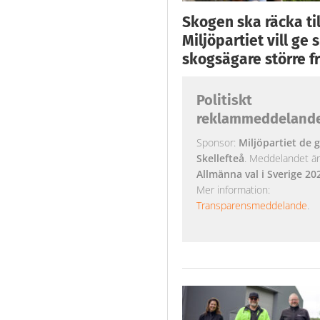
Skogen ska räcka till
Miljöpartiet vill ge
skogsägare större fr
Politiskt
reklammeddeland
Sponsor:
Miljöpartiet de g
Skellefteå
. Meddelandet är k
Allmänna val i Sverige 20
Mer information:
Transparensmeddelande
.