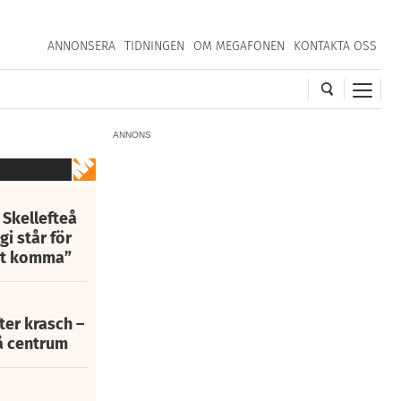
ANNONSERA
TIDNINGEN
OM MEGAFONEN
KONTAKTA OSS
ANNONS
 Skellefteå
i står för
att komma”
fter krasch –
eå centrum