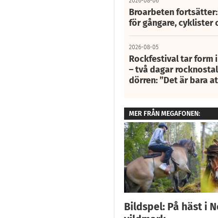
2026-08-06
Broarbeten fortsätter
för gångare, cyklister 
2026-08-05
Rockfestival tar form i
– två dagar rocknostalg
dörren: ”Det är bara 
MER FRÅN MEGAFONEN:
Bildspel: På häst i 