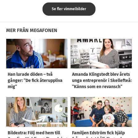
Se fler vimmelbilder
MER FRÅN MEGAFONEN
Han lurade döden – två
Amanda Klingstedt blev årets
gånger: ”De fick återuppliva
unga entreprenör i Skellefteå:
mig”
”Känns som en revansch”
Bildextra: Följ med hem till
Familjen Edström fick hjälp