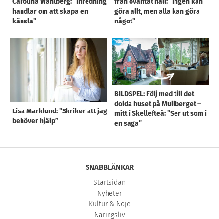
Carolina Wahlberg: ”Inredning
från oväntat håll: ”Ingen kan
handlar om att skapa en
göra allt, men alla kan göra
känsla”
något”
BILDSPEL: Följ med till det
dolda huset på Mullberget –
Lisa Marklund: ”Skriker att jag
mitt i Skellefteå: ”Ser ut som i
behöver hjälp”
en saga”
SNABBLÄNKAR
Startsidan
Nyheter
Kultur & Nöje
Näringsliv