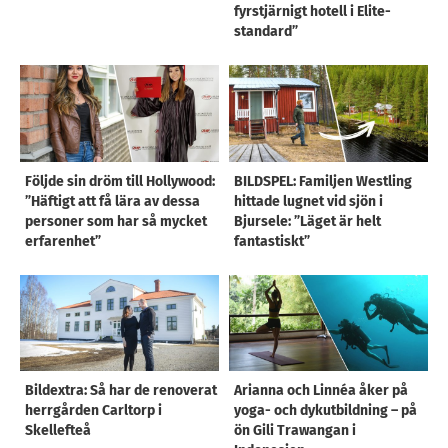
fyrstjärnigt hotell i Elite-
standard”
Följde sin dröm till Hollywood:
BILDSPEL: Familjen Westling
”Häftigt att få lära av dessa
hittade lugnet vid sjön i
personer som har så mycket
Bjursele: ”Läget är helt
erfarenhet”
fantastiskt”
Bildextra: Så har de renoverat
Arianna och Linnéa åker på
herrgården Carltorp i
yoga- och dykutbildning – på
Skellefteå
ön Gili Trawangan i