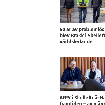
50 år av problemlös
blev Brokk i Skellef
världsledande
AFRY i Skellefteå: H
framtiden – av män