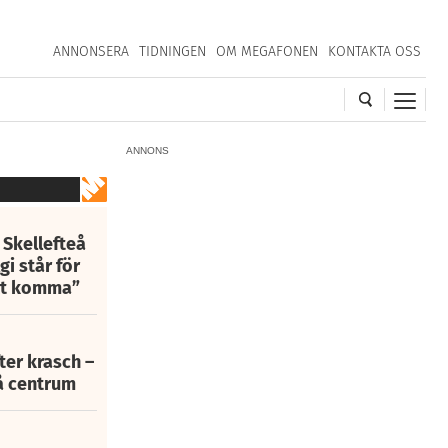
ANNONSERA
TIDNINGEN
OM MEGAFONEN
KONTAKTA OSS
ANNONS
 Skellefteå
i står för
att komma”
fter krasch –
eå centrum