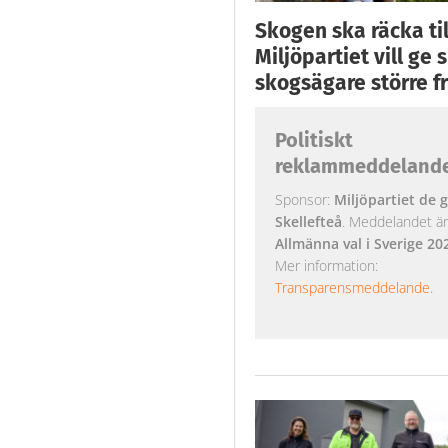
Skogen ska räcka till
Miljöpartiet vill ge
skogsägare större fr
Politiskt
reklammeddeland
Sponsor:
Miljöpartiet de g
Skellefteå
. Meddelandet är k
Allmänna val i Sverige 20
Mer information:
Transparensmeddelande
.