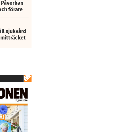
: Påverkan
och förare
ill sjukvård
i mitträcket