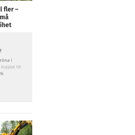
 fler –
 små
ihet
e
röna i
opplat till:
26
.