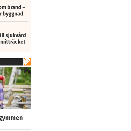
 om brand –
ur byggnad
ill sjukvård
i mitträcket
egymmen