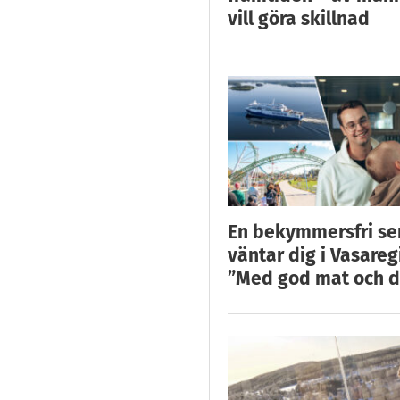
vill göra skillnad
En bekymmersfri s
väntar dig i Vasareg
”Med god mat och d