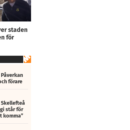
ver staden
n för
: Påverkan
och förare
 Skellefteå
i står för
att komma”