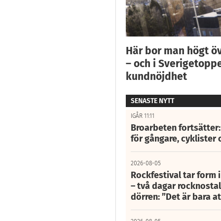
Här bor man högt ö
– och i Sverigetoppe
kundnöjdhet
SENASTE NYTT
IGÅR 11:11
Broarbeten fortsätter
för gångare, cyklister 
2026-08-05
Rockfestival tar form i
– två dagar rocknostalg
dörren: ”Det är bara 