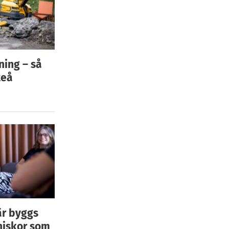
ning – så
teå
är byggs
niskor som