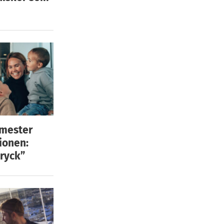
emester
ionen:
ryck”