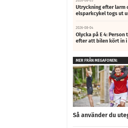
2026-08-05
Utryckning efter larm
elsparkcykel togs ut 
2026-08-04
Olycka på E 4: Person t
efter att bilen kört in 
MER FRÅN MEGAFONEN:
Så använder du ut