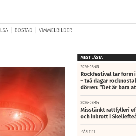
LSA
BOSTAD
VIMMELBILDER
MEST LÄSTA
2026-08-05
Rockfestival tar form i
– två dagar rocknostalg
dörren: ”Det är bara 
2026-08-04
Misstänkt rattfylleri e
och inbrott i Skelleft
IGÅR 11:11