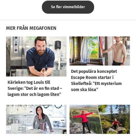
Se fler vimmelbilder
MER FRÅN MEGAFONEN
Det populära konceptet
Escape Room startar i
Kärleken tog Louis till
Skellefteå: ”Ett mysterium
Sverige: ”Det är en fin stad –
som ska lösa”
lagom stor och lagom liten”