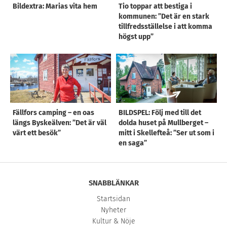
Bildextra: Marias vita hem
Tio toppar att bestiga i
kommunen: ”Det är en stark
tillfredsställelse i att komma
högst upp”
Fällfors camping – en oas
BILDSPEL: Följ med till det
längs Byskeälven: ”Det är väl
dolda huset på Mullberget –
värt ett besök”
mitt i Skellefteå: ”Ser ut som i
en saga”
SNABBLÄNKAR
Startsidan
Nyheter
Kultur & Nöje