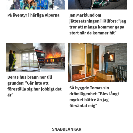
På äventyr i härliga Alperna
Jan Marklund om
jättesatsningen i Fällfors: ”Jag
tror att många kommer gapa
stort när de kommer hit”
Deras hus brann ner till
grunden: ”Går inte att
Så byggde Tomas sin
föreställa sig hur jobbigt det
drömlägenhet: ”Blev långt
är”
mycket bättre än jag
förväntat mig”
SNABBLÄNKAR