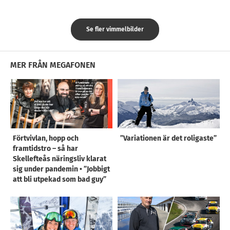
Se fler vimmelbilder
MER FRÅN MEGAFONEN
Förtvivlan, hopp och
”Variationen är det roligaste”
framtidstro – så har
Skellefteås näringsliv klarat
sig under pandemin • ”Jobbigt
att bli utpekad som bad guy”