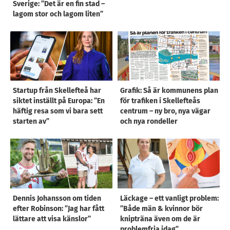
Sverige: ”Det är en fin stad –
lagom stor och lagom liten”
Startup från Skellefteå har
Grafik: Så är kommunens plan
siktet inställt på Europa: ”En
för trafiken i Skellefteås
häftig resa som vi bara sett
centrum – ny bro, nya vägar
starten av”
och nya rondeller
Dennis Johansson om tiden
Läckage – ett vanligt problem:
efter Robinson: ”Jag har fått
”Både män & kvinnor bör
lättare att visa känslor”
knipträna även om de är
problemfria idag”