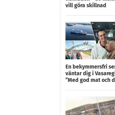
vill göra skillnad
En bekymmersfri s
väntar dig i Vasareg
”Med god mat och d