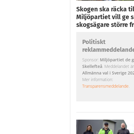
Skogen ska räcka till
Miljöpartiet vill ge
skogsägare större fr
Politiskt
reklammeddeland
Sponsor:
Miljöpartiet de g
Skellefteå
. Meddelandet är k
Allmänna val i Sverige 20
Mer information:
Transparensmeddelande
.