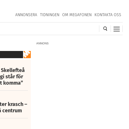
ANNONSERA
TIDNINGEN
OM MEGAFONEN
KONTAKTA OSS
ANNONS
 Skellefteå
i står för
att komma”
fter krasch –
eå centrum