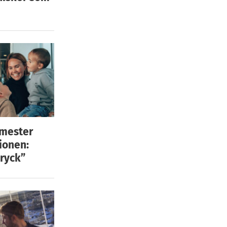
emester
ionen:
ryck”