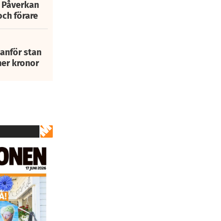
: Påverkan
och förare
tanför stan
ner kronor