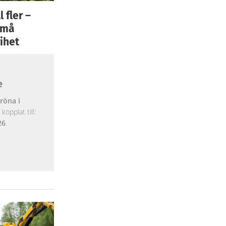
 fler –
 små
ihet
e
röna i
opplat till:
26
.