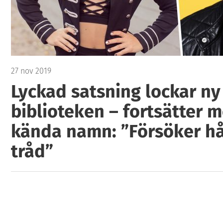
27 nov 2019
Lyckad satsning lockar ny 
biblioteken – fortsätter m
kända namn: ”Försöker hå
tråd”