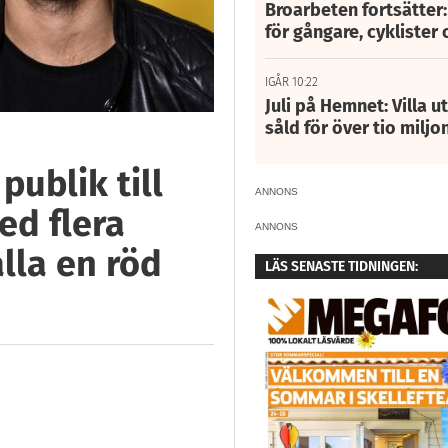
Broarbeten fortsätter
för gångare, cyklister 
IGÅR 10:22
Juli på Hemnet: Villa u
såld för över tio miljo
publik till
ANNONS
ed flera
ANNONS
lla en röd
LÄS SENASTE TIDNINGEN: