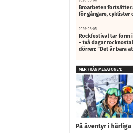
2026-08-06
Broarbeten fortsätter
för gångare, cyklister 
2026-08-05
Rockfestival tar form i
– två dagar rocknostalg
dörren: ”Det är bara 
MER FRÅN MEGAFONEN:
På äventyr i härliga