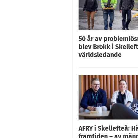
50 år av problemlös
blev Brokk i Skellef
världsledande
AFRY i Skellefteå: H
framtiden – av män