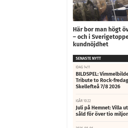
Här bor man högt ö
– och i Sverigetoppe
kundnöjdhet
SENASTE NYTT
IDAG 14:11
BILDSPEL: Vimmelbilde
Tribute to Rock-fredag
Skellefteå 7/8 2026
IGÅR 10:22
Juli på Hemnet: Villa u
såld för över tio miljo