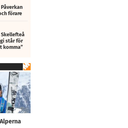
: Påverkan
och förare
 Skellefteå
i står för
att komma”
 Alperna