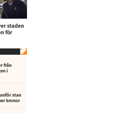
ver staden
n för
r från
en i
tanför stan
ner kronor