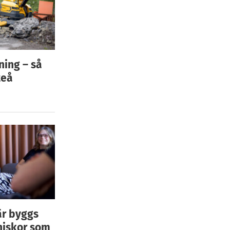
ning – så
teå
är byggs
niskor som