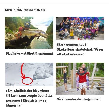
MER FRÅN MEGAFONEN
Stark gemenskap i
Skellefteås skatelokal: ”Vi ser
Flugfiske – stillhet & spänning
ett ökat intresse”
Film: Skelleftebo blev vittne
till lavin som svepte över åtta
Så använder du utegymmen
personer i Kirgizistan – se
filmen här