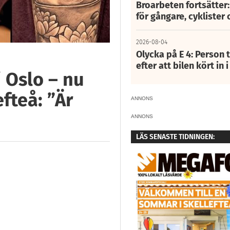
Broarbeten fortsätter
för gångare, cyklister 
2026-08-04
Olycka på E 4: Person t
efter att bilen kört in 
i Oslo – nu
efteå: ”Är
ANNONS
ANNONS
LÄS SENASTE TIDNINGEN: