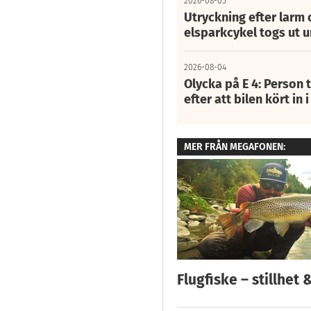
2026-08-05
Utryckning efter larm
elsparkcykel togs ut 
2026-08-04
Olycka på E 4: Person t
efter att bilen kört in 
MER FRÅN MEGAFONEN:
Flugfiske – stillhet