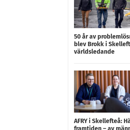
50 år av problemlös
blev Brokk i Skellef
världsledande
AFRY i Skellefteå: H
framtiden – av män