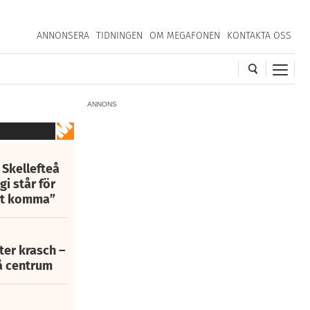
ANNONSERA
TIDNINGEN
OM MEGAFONEN
KONTAKTA OSS
ANNONS
 Skellefteå
i står för
att komma”
fter krasch –
eå centrum