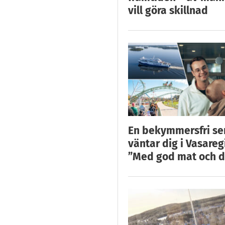
vill göra skillnad
En bekymmersfri s
väntar dig i Vasareg
”Med god mat och d