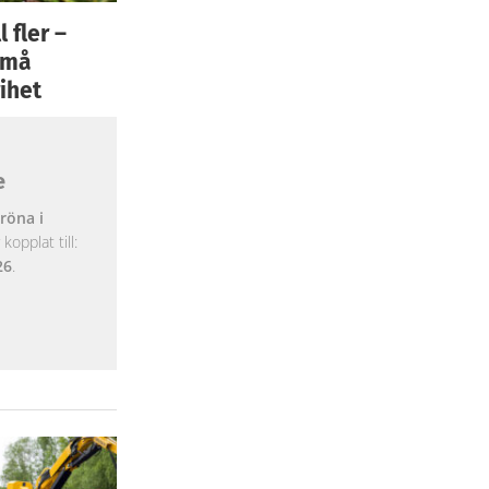
 fler –
 små
ihet
e
röna i
opplat till:
26
.