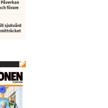
: Påverkan
och förare
ill sjukvård
i mitträcket