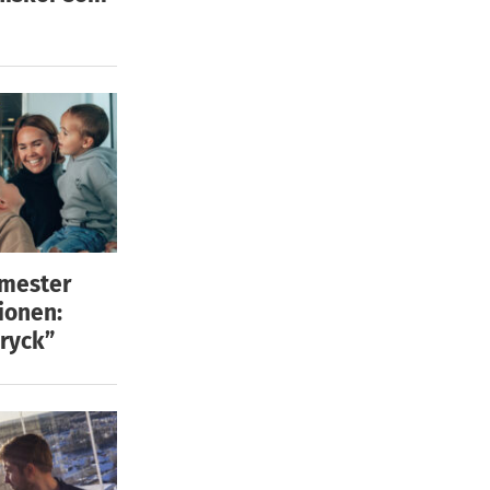
emester
ionen:
ryck”