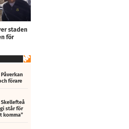
ver staden
n för
: Påverkan
och förare
 Skellefteå
i står för
att komma”