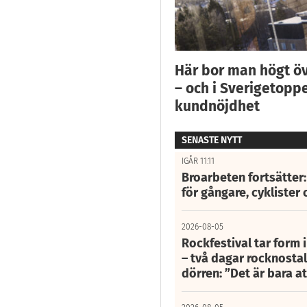
Här bor man högt ö
– och i Sverigetoppe
kundnöjdhet
SENASTE NYTT
IGÅR 11:11
Broarbeten fortsätter
för gångare, cyklister 
2026-08-05
Rockfestival tar form i
– två dagar rocknostalg
dörren: ”Det är bara 