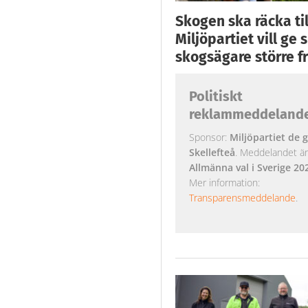
Skogen ska räcka till
Miljöpartiet vill ge
skogsägare större fr
Politiskt
reklammeddeland
Sponsor:
Miljöpartiet de g
Skellefteå
. Meddelandet är k
Allmänna val i Sverige 20
Mer information:
Transparensmeddelande
.