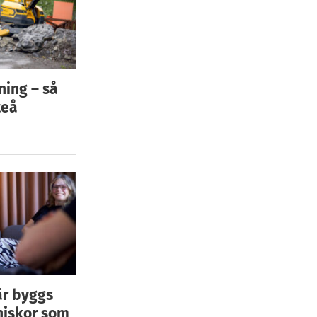
ning – så
teå
är byggs
niskor som