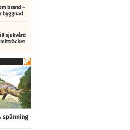
 om brand –
ur byggnad
ill sjukvård
i mitträcket
 & spänning