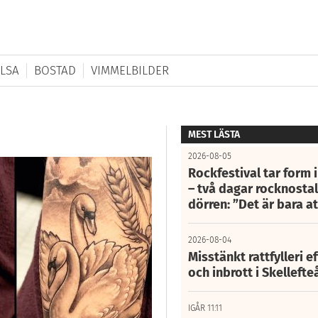
LSA
BOSTAD
VIMMELBILDER
MEST LÄSTA
2026-08-05
Rockfestival tar form i
– två dagar rocknostalg
dörren: ”Det är bara 
2026-08-04
Misstänkt rattfylleri e
och inbrott i Skelleft
IGÅR 11:11