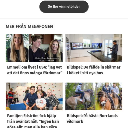
Se fler vimmelbilder
MER FRÅN MEGAFONEN
Emmeli om livet i USA: “Jag vet
Bildspel: De fällde in skärmar
att det finns många fördomar”
i köket i sitt nya hus
Familjen Edström fick hjälp
Bildspel: På häst i Norrlands
från oväntat håll: ”Ingen kan
vildmark
göra allt, men alla kan göra