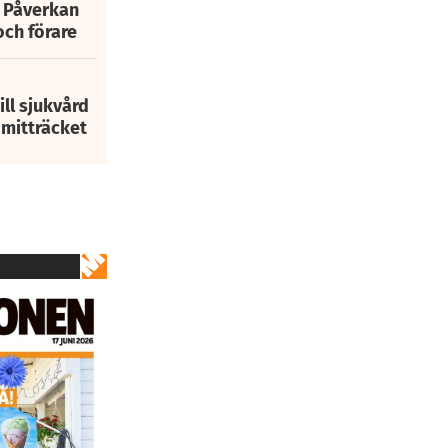
: Påverkan
och förare
ill sjukvård
i mitträcket