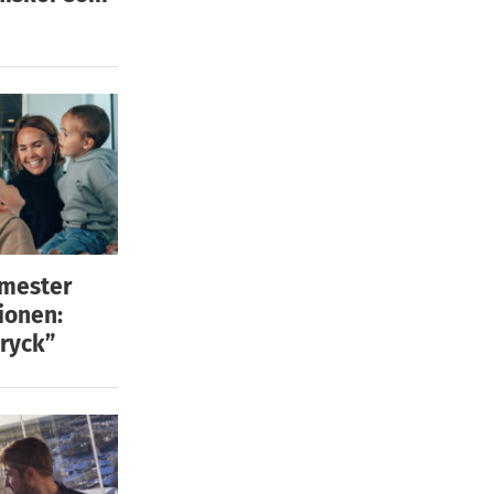
emester
ionen:
ryck”