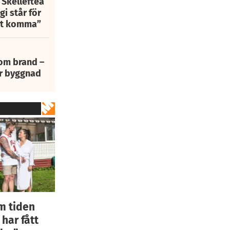
 Skellefteå
i står för
att komma”
 om brand –
ur byggnad
m tiden
 har fått