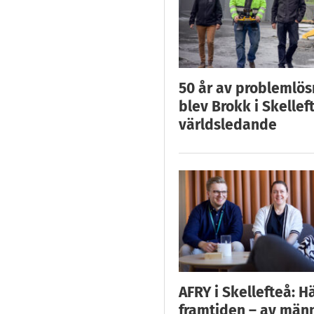
50 år av problemlös
blev Brokk i Skellef
världsledande
AFRY i Skellefteå: H
framtiden – av män