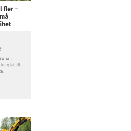
 fler –
 små
ihet
e
röna i
opplat till:
26
.