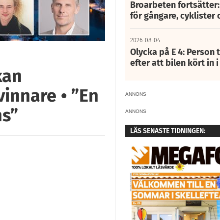
Broarbeten fortsätter
för gångare, cyklister 
2026-08-04
Olycka på E 4: Person t
efter att bilen kört in 
kan
vinnare • ”En
ANNONS
ns”
ANNONS
LÄS SENASTE TIDNINGEN: