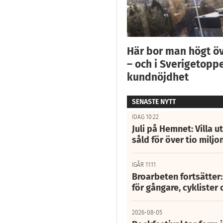
Här bor man högt ö
– och i Sverigetoppe
kundnöjdhet
SENASTE NYTT
IDAG 10:22
Juli på Hemnet: Villa u
såld för över tio miljo
IGÅR 11:11
Broarbeten fortsätter
för gångare, cyklister 
2026-08-05