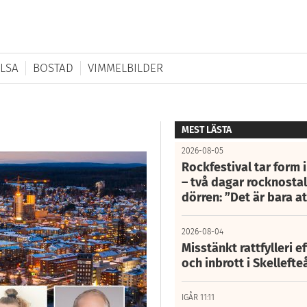
LSA
BOSTAD
VIMMELBILDER
MEST LÄSTA
2026-08-05
Rockfestival tar form i
– två dagar rocknostalg
dörren: ”Det är bara 
2026-08-04
Misstänkt rattfylleri e
och inbrott i Skelleft
IGÅR 11:11