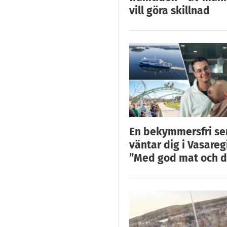
vill göra skillnad
En bekymmersfri s
väntar dig i Vasareg
”Med god mat och d