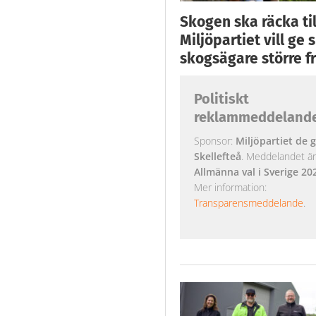
Skogen ska räcka till
Miljöpartiet vill ge
skogsägare större fr
Politiskt
reklammeddeland
Sponsor:
Miljöpartiet de g
Skellefteå
. Meddelandet är k
Allmänna val i Sverige 20
Mer information:
Transparensmeddelande
.