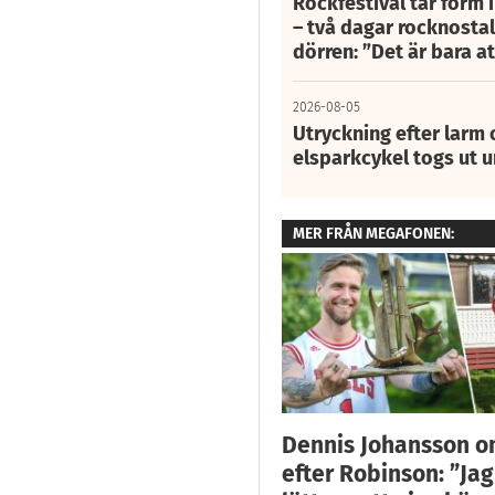
Rockfestival tar form i
– två dagar rocknostalg
dörren: ”Det är bara 
2026-08-05
Utryckning efter larm
elsparkcykel togs ut 
MER FRÅN MEGAFONEN:
Dennis Johansson o
efter Robinson: ”Jag