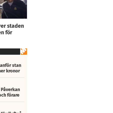
ver staden
n för
tanför stan
ner kronor
: Påverkan
och förare