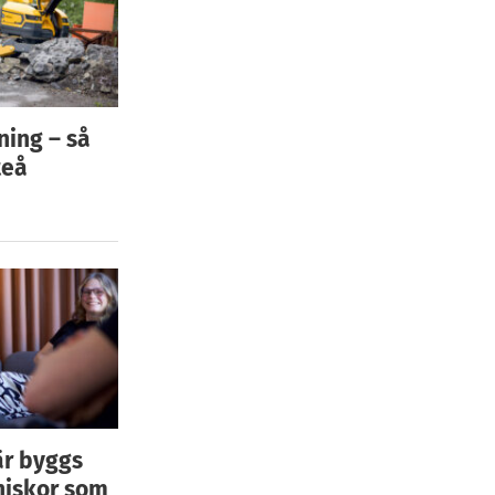
ning – så
teå
är byggs
niskor som