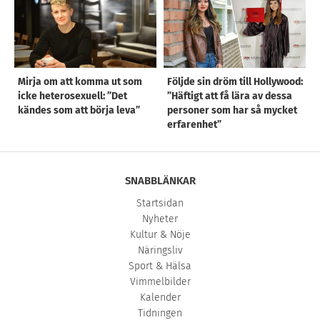
Mirja om att komma ut som
Följde sin dröm till Hollywood:
icke heterosexuell: ”Det
”Häftigt att få lära av dessa
kändes som att börja leva”
personer som har så mycket
erfarenhet”
SNABBLÄNKAR
Startsidan
Nyheter
Kultur & Nöje
Näringsliv
Sport & Hälsa
Vimmelbilder
Kalender
Tidningen