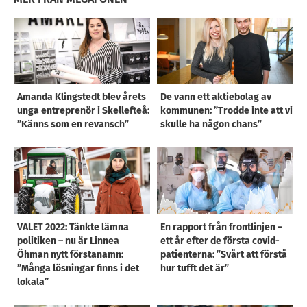
Amanda Klingstedt blev årets
De vann ett aktiebolag av
unga entreprenör i Skellefteå:
kommunen: ”Trodde inte att vi
”Känns som en revansch”
skulle ha någon chans”
VALET 2022: Tänkte lämna
En rapport från frontlinjen –
politiken – nu är Linnea
ett år efter de första covid-
Öhman nytt förstanamn:
patienterna: ”Svårt att förstå
”Många lösningar finns i det
hur tufft det är”
lokala”