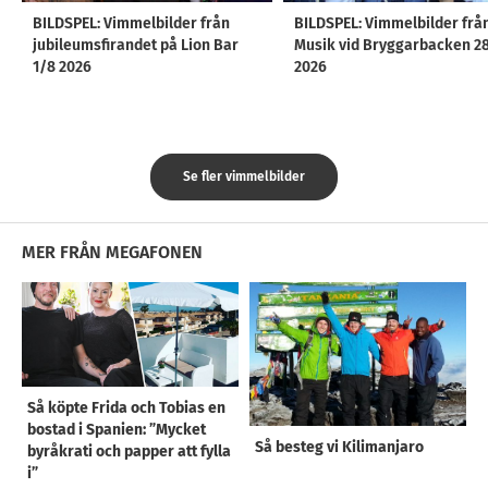
BILDSPEL: Vimmelbilder från
BILDSPEL: Vimmelbilder frå
jubileumsfirandet på Lion Bar
Musik vid Bryggarbacken 2
1/8 2026
2026
Se fler vimmelbilder
MER FRÅN MEGAFONEN
Så köpte Frida och Tobias en
bostad i Spanien: ”Mycket
Så besteg vi Kilimanjaro
byråkrati och papper att fylla
i”