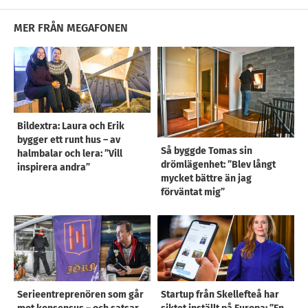
MER FRÅN MEGAFONEN
Bildextra: Laura och Erik
bygger ett runt hus – av
Så byggde Tomas sin
halmbalar och lera: ”Vill
drömlägenhet: ”Blev långt
inspirera andra”
mycket bättre än jag
förväntat mig”
Serieentreprenören som går
Startup från Skellefteå har