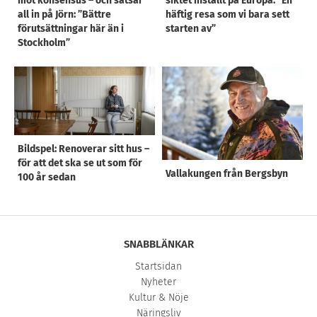
mot konsensus – och satsar
siktet inställt på Europa: ”En
all in på Jörn: ”Bättre
häftig resa som vi bara sett
förutsättningar här än i
starten av”
Stockholm”
Bildspel: Renoverar sitt hus –
för att det ska se ut som för
Vallakungen från Bergsbyn
100 år sedan
SNABBLÄNKAR
Startsidan
Nyheter
Kultur & Nöje
Näringsliv