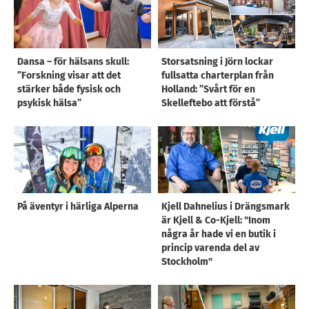
Dansa – för hälsans skull:
Storsatsning i Jörn lockar
”Forskning visar att det
fullsatta charterplan från
stärker både fysisk och
Holland: ”Svårt för en
psykisk hälsa”
Skelleftebo att förstå”
På äventyr i härliga Alperna
Kjell Dahnelius i Drängsmark
är Kjell & Co-Kjell: "Inom
några år hade vi en butik i
princip varenda del av
Stockholm"