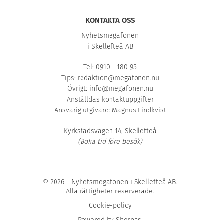
KONTAKTA OSS
Nyhetsmegafonen
i Skellefteå AB
Tel: 0910 - 180 95
Tips:
redaktion@megafonen.nu
Övrigt:
info@megafonen.nu
Anställdas kontaktuppgifter
Ansvarig utgivare: Magnus Lindkvist
Kyrkstadsvägen 14, Skellefteå
(Boka tid före besök)
© 2026 - Nyhetsmegafonen i Skellefteå AB.
Alla rättigheter reserverade.
Cookie-policy
Powered by
Sherpas
.