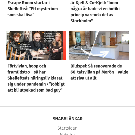
Escape Room startar i
är Kjell & Co-Kjell: "Inom
Skellefteå: ”Ett mysterium
några år hade vi en butik i
som ska lösa”
princip varenda del av
Stockholm"
Förtvivlan, hopp och
Bildspel: Så renoverade de
framtidstro – så har
60-talsvillan på Morön – valde
Skellefteås näringsliv klarat
att riva ut allt
sig under pandemin • ”Jobbigt
att bli utpekad som bad guy”
SNABBLÄNKAR
Startsidan
Nyheter