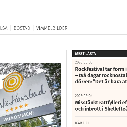
LSA
BOSTAD
VIMMELBILDER
MEST LÄSTA
2026-08-05
Rockfestival tar form i
– två dagar rocknostalg
dörren: ”Det är bara 
2026-08-04
Misstänkt rattfylleri e
och inbrott i Skelleft
IGÅR 11:11