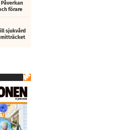
: Påverkan
och förare
ill sjukvård
i mitträcket