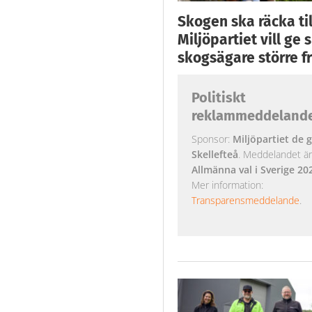
Skogen ska räcka till
Miljöpartiet vill ge
skogsägare större fr
Politiskt
reklammeddeland
Sponsor:
Miljöpartiet de g
Skellefteå
. Meddelandet är k
Allmänna val i Sverige 20
Mer information:
Transparensmeddelande
.