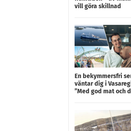
vill göra skillnad
En bekymmersfri s
väntar dig i Vasareg
”Med god mat och d