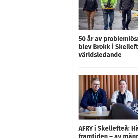
50 år av problemlös
blev Brokk i Skellef
världsledande
AFRY i Skellefteå: H
framtiden – av män