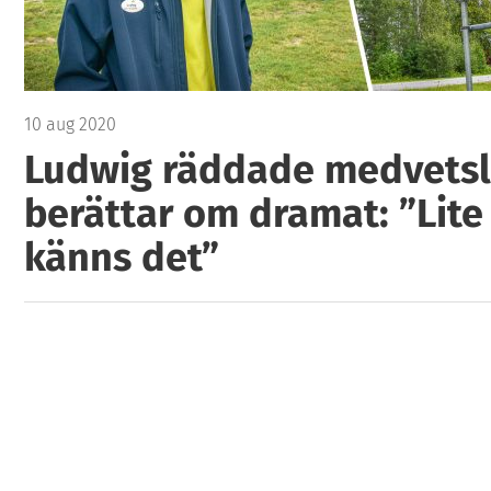
10 aug 2020
Ludwig räddade medvetsl
berättar om dramat: ”Lit
känns det”