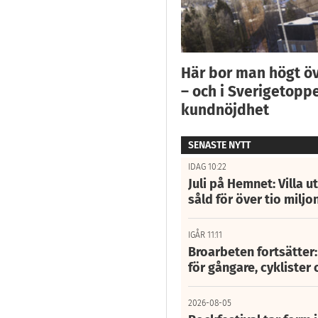
Här bor man högt ö
– och i Sverigetoppe
kundnöjdhet
SENASTE NYTT
IDAG 10:22
Juli på Hemnet: Villa u
såld för över tio miljo
IGÅR 11:11
Broarbeten fortsätter
för gångare, cyklister 
2026-08-05