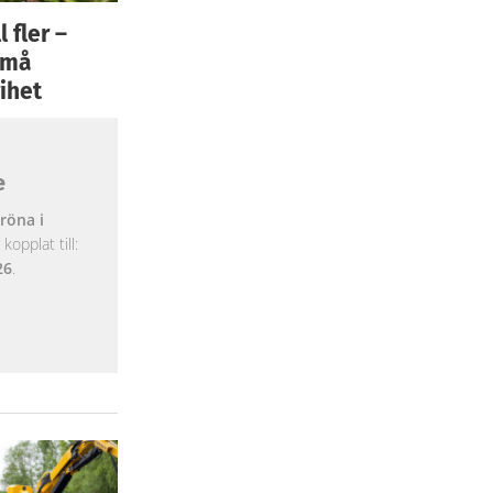
 fler –
 små
ihet
e
röna i
opplat till:
26
.