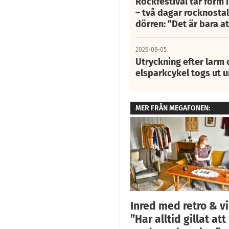
Rockfestival tar form i
– två dagar rocknostalg
dörren: ”Det är bara 
2026-08-05
Utryckning efter larm
elsparkcykel togs ut 
MER FRÅN MEGAFONEN:
Inred med retro & v
”Har alltid gillat att