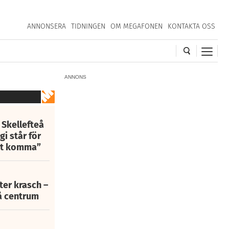
ANNONSERA
TIDNINGEN
OM MEGAFONEN
KONTAKTA OSS
ANNONS
 Skellefteå
i står för
att komma”
fter krasch –
eå centrum