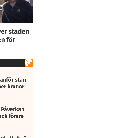
ver staden
n för
tanför stan
ner kronor
: Påverkan
och förare