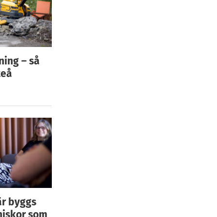
ning – så
teå
är byggs
niskor som