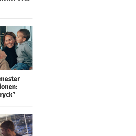
emester
ionen:
ryck”