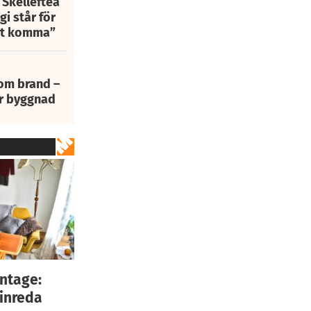
 Skellefteå
i står för
att komma”
 om brand –
ur byggnad
intage:
 inreda