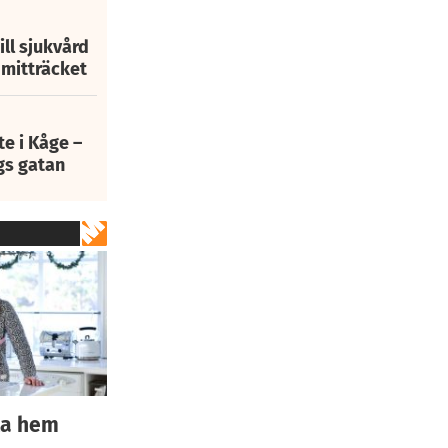
ill sjukvård
i mitträcket
e i Kåge –
gs gatan
ita hem