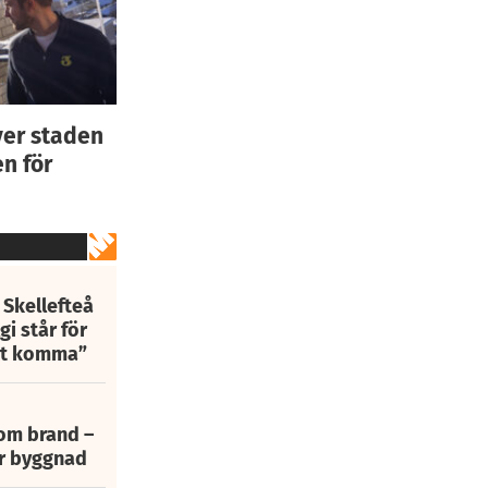
ver staden
n för
 Skellefteå
i står för
att komma”
 om brand –
ur byggnad