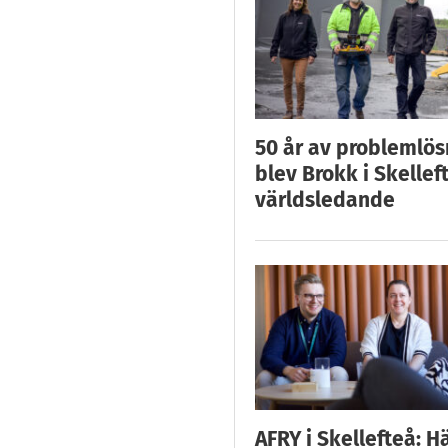
50 år av problemlös
blev Brokk i Skellef
världsledande
AFRY i Skellefteå: H