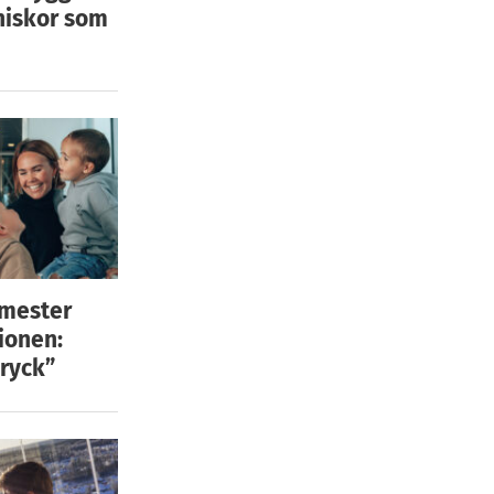
niskor som
emester
ionen:
ryck”