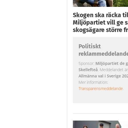
Skogen ska räcka till
Miljöpartiet vill ge
skogsägare större fr
Politiskt
reklammeddeland
Sponsor:
Miljöpartiet de g
Skellefteå
. Meddelandet är k
Allmänna val i Sverige 20
Mer information:
Transparensmeddelande
.