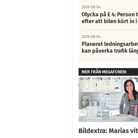
2026-08-04
Olycka på E 4: Person t
efter att bilen kört in 
2026-08-04
Planerat ledningsarbet
kan påverka trafik län
MER FRÅN MEGAFONEN:
Bildextra: Marias v