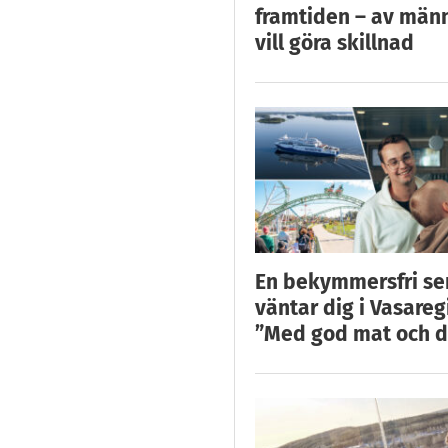
framtiden – av män
vill göra skillnad
En bekymmersfri s
väntar dig i Vasareg
”Med god mat och d