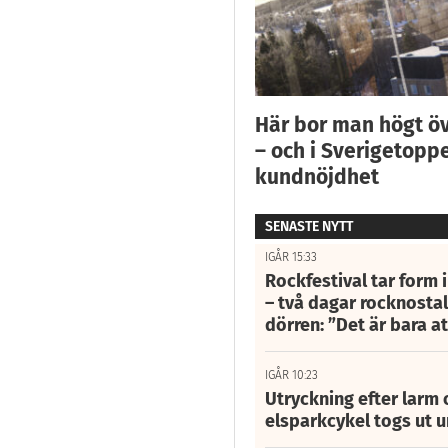
Här bor man högt ö
– och i Sverigetoppe
kundnöjdhet
SENASTE NYTT
IGÅR 15:33
Rockfestival tar form i
– två dagar rocknostalg
dörren: ”Det är bara 
IGÅR 10:23
Utryckning efter larm
elsparkcykel togs ut 