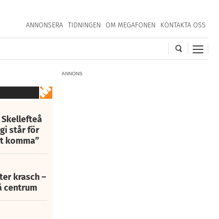
ANNONSERA
TIDNINGEN
OM MEGAFONEN
KONTAKTA OSS
ANNONS
 Skellefteå
i står för
att komma”
fter krasch –
eå centrum