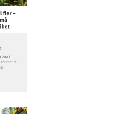
 fler –
 små
ihet
e
röna i
opplat till:
26
.