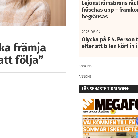
Lejonströmsbrons räc
fräschas upp – framko
begränsas
2026-08-04
Olycka på E 4: Person t
ska främja
efter att bilen kört in 
att följa”
ANNONS
ANNONS
LÄS SENASTE TIDNINGEN: