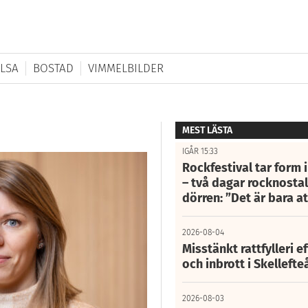
LSA
BOSTAD
VIMMELBILDER
MEST LÄSTA
IGÅR 15:33
Rockfestival tar form i
– två dagar rocknostalg
dörren: ”Det är bara 
2026-08-04
Misstänkt rattfylleri e
och inbrott i Skelleft
2026-08-03