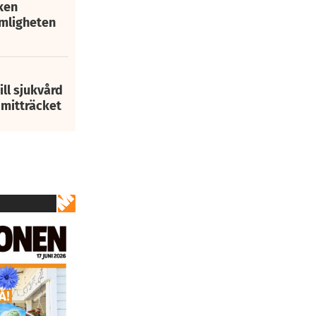
ken
mligheten
ill sjukvård
i mitträcket