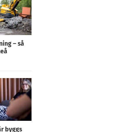
ning – så
teå
är byggs