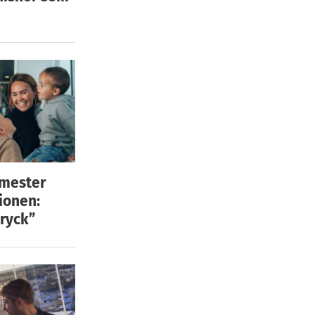
emester
ionen:
ryck”