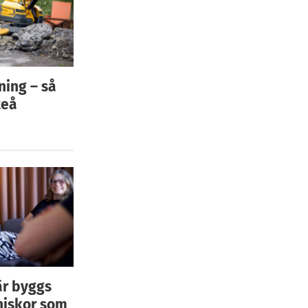
ning – så
teå
är byggs
niskor som