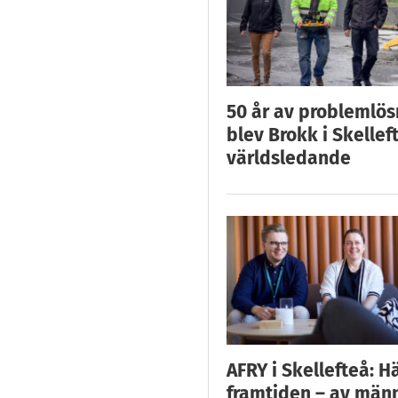
50 år av problemlös
blev Brokk i Skellef
världsledande
AFRY i Skellefteå: H
framtiden – av män