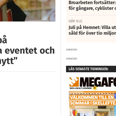
Broarbeten fortsätter
för gångare, cyklister 
IGÅR 10:22
Juli på Hemnet: Villa u
såld för över tio miljo
på
ja eventet och
ANNONS
ytt”
ANNONS
LÄS SENASTE TIDNINGEN: