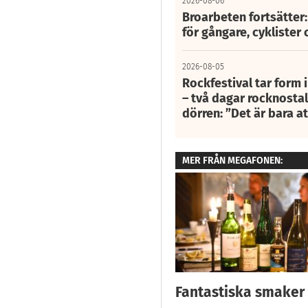
2026-08-06
Broarbeten fortsätter
för gångare, cyklister 
2026-08-05
Rockfestival tar form i
– två dagar rocknostalg
dörren: ”Det är bara 
MER FRÅN MEGAFONEN:
Fantastiska smaker