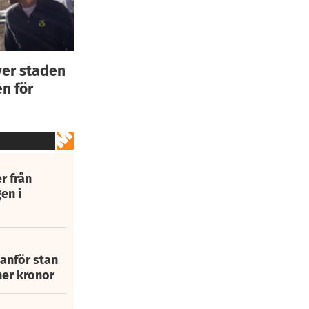
ver staden
n för
r från
en i
tanför stan
ner kronor