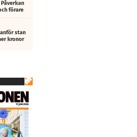
: Påverkan
och förare
tanför stan
ner kronor