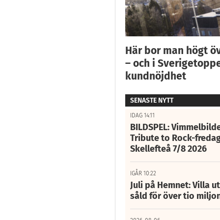
Här bor man högt ö
– och i Sverigetoppe
kundnöjdhet
SENASTE NYTT
IDAG 14:11
BILDSPEL: Vimmelbilde
Tribute to Rock-fredag
Skellefteå 7/8 2026
IGÅR 10:22
Juli på Hemnet: Villa u
såld för över tio miljo