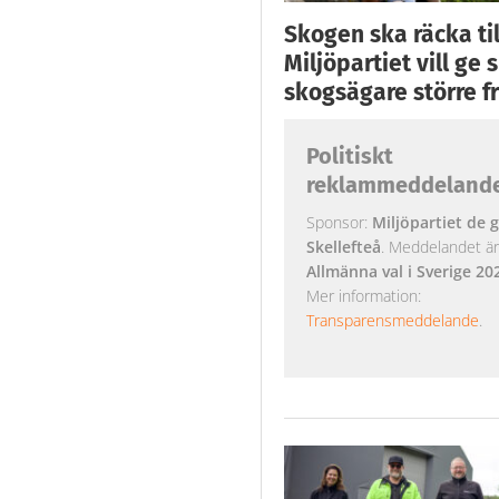
Skogen ska räcka till
Miljöpartiet vill ge
skogsägare större fr
Politiskt
reklammeddeland
Sponsor:
Miljöpartiet de g
Skellefteå
. Meddelandet är k
Allmänna val i Sverige 20
Mer information:
Transparensmeddelande
.