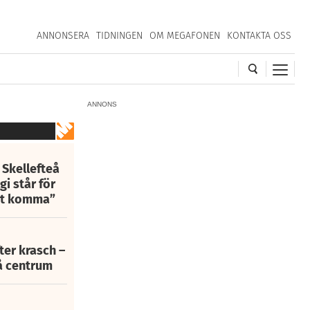
ANNONSERA
TIDNINGEN
OM MEGAFONEN
KONTAKTA OSS
ANNONS
 Skellefteå
i står för
att komma”
fter krasch –
eå centrum