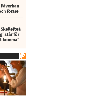
: Påverkan
och förare
 Skellefteå
i står för
att komma”