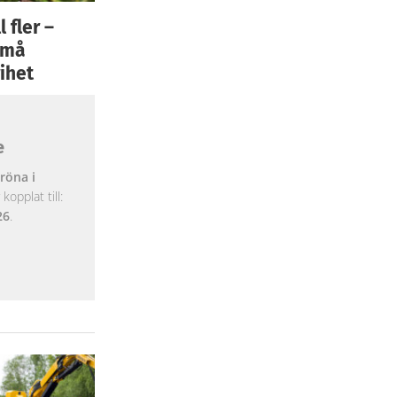
 fler –
 små
ihet
e
röna i
opplat till:
26
.