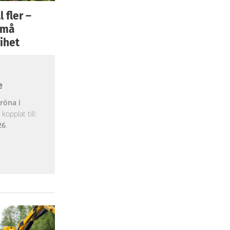
 fler –
 små
ihet
e
röna i
opplat till:
26
.