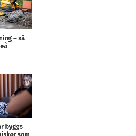
ning – så
teå
är byggs
niskor som