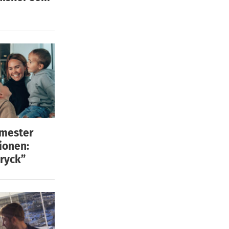
emester
ionen:
ryck”