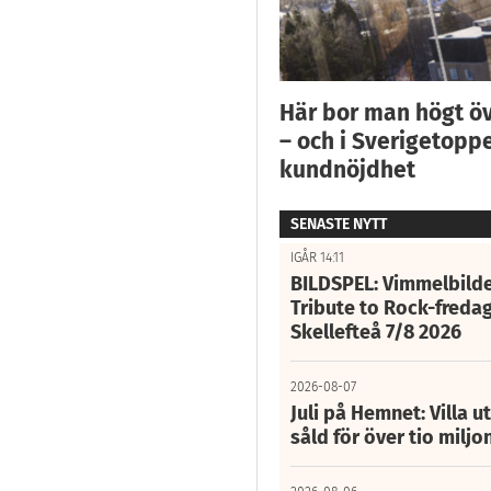
Här bor man högt ö
– och i Sverigetoppe
kundnöjdhet
SENASTE NYTT
IGÅR 14:11
BILDSPEL: Vimmelbilde
Tribute to Rock-fredag
Skellefteå 7/8 2026
2026-08-07
Juli på Hemnet: Villa u
såld för över tio miljo