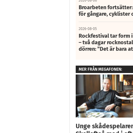
2026-08-06
Broarbeten fortsätter
för gångare, cyklister 
2026-08-05
Rockfestival tar form i
– två dagar rocknostalg
dörren: ”Det är bara 
MER FRÅN MEGAFONEN:
Unge skådespelaren