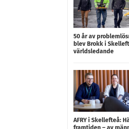
50 år av problemlös
blev Brokk i Skellef
världsledande
AFRY i Skellefteå: H
framtiden – av män