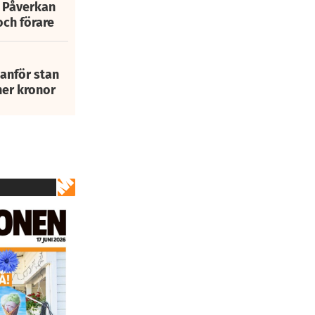
: Påverkan
och förare
tanför stan
ner kronor