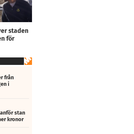
ver staden
n för
r från
en i
tanför stan
ner kronor