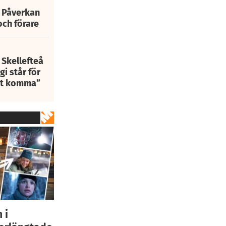
: Påverkan
och förare
 Skellefteå
i står för
att komma”
 i