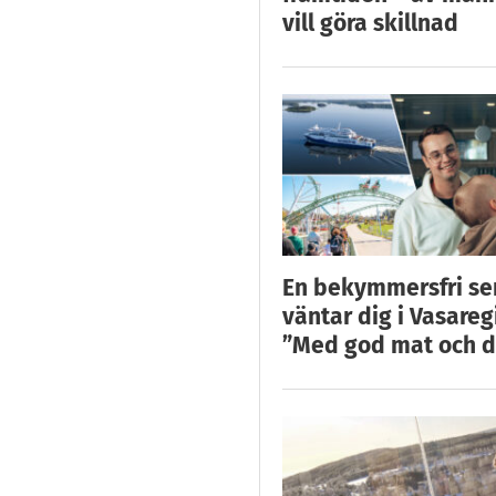
vill göra skillnad
En bekymmersfri s
väntar dig i Vasareg
”Med god mat och d