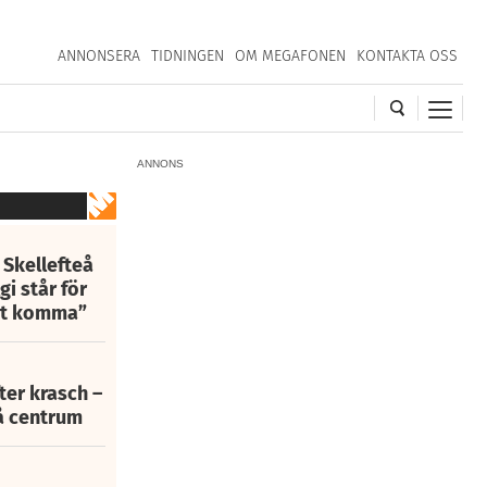
ANNONSERA
TIDNINGEN
OM MEGAFONEN
KONTAKTA OSS
ANNONS
 Skellefteå
i står för
att komma”
fter krasch –
eå centrum