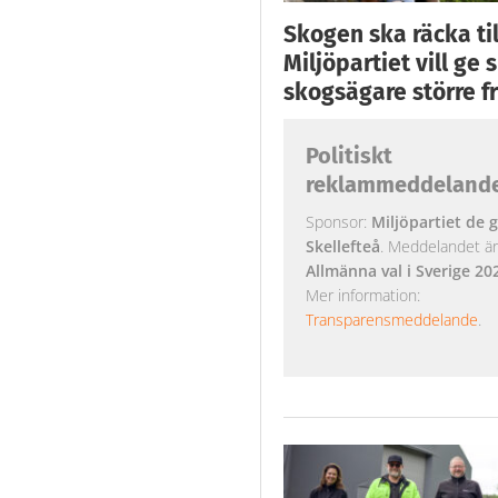
Skogen ska räcka till
Miljöpartiet vill ge
skogsägare större fr
Politiskt
reklammeddeland
Sponsor:
Miljöpartiet de g
Skellefteå
. Meddelandet är k
Allmänna val i Sverige 20
Mer information:
Transparensmeddelande
.