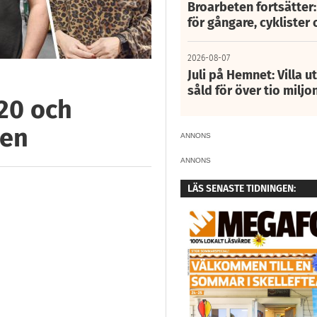
Broarbeten fortsätter
för gångare, cyklister 
2026-08-07
Juli på Hemnet: Villa u
såld för över tio miljo
020 och
den
ANNONS
ANNONS
LÄS SENASTE TIDNINGEN: