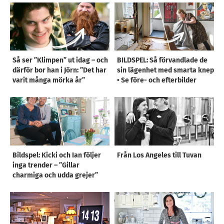
Så ser ”Klimpen” ut idag – och
BILDSPEL: Så förvandlade de
därför bor han i Jörn: ”Det har
sin lägenhet med smarta knep
varit många mörka år”
• Se före- och efterbilder
Bildspel: Kicki och Ian följer
Från Los Angeles till Tuvan
inga trender – ”Gillar
charmiga och udda grejer”