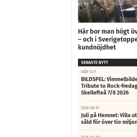
Här bor man högt ö
– och i Sverigetoppe
kundnöjdhet
SENASTE NYTT
IGÅR 14:11
BILDSPEL: Vimmelbilde
Tribute to Rock-fredag
Skellefteå 7/8 2026
2026-08-07
Juli på Hemnet: Villa u
såld för över tio miljo