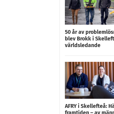
50 år av problemlös
blev Brokk i Skellef
världsledande
AFRY i Skellefteå: H
framtiden – av män