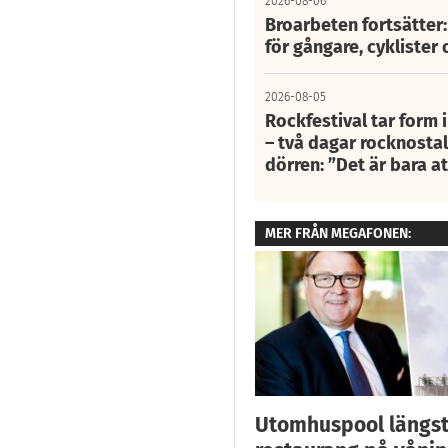
2026-08-06
Broarbeten fortsätter
för gångare, cyklister 
2026-08-05
Rockfestival tar form i
– två dagar rocknostalg
dörren: ”Det är bara 
MER FRÅN MEGAFONEN:
Utomhuspool längst