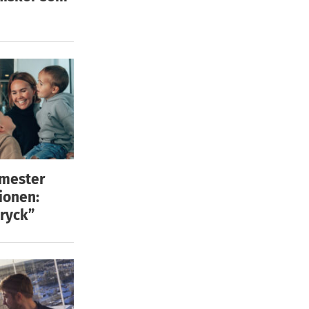
emester
ionen:
ryck”