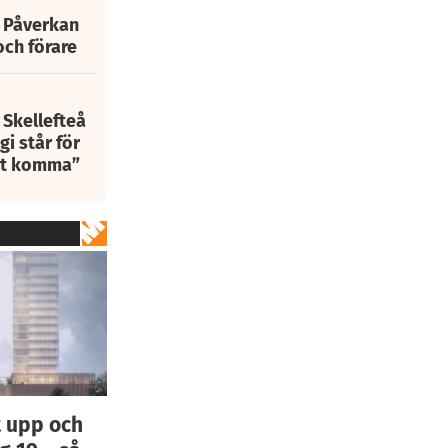
: Påverkan
och förare
 Skellefteå
i står för
att komma”
 upp och