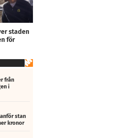
ver staden
n för
r från
en i
tanför stan
ner kronor