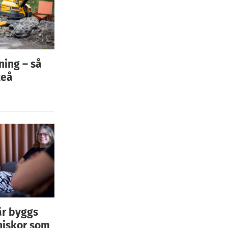
ning – så
teå
är byggs
niskor som