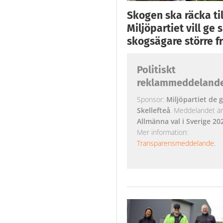
Skogen ska räcka till
Miljöpartiet vill ge
skogsägare större fr
Politiskt
reklammeddeland
Sponsor:
Miljöpartiet de g
Skellefteå
. Meddelandet är k
Allmänna val i Sverige 20
Mer information:
Transparensmeddelande
.