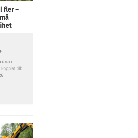
 fler –
 små
ihet
e
röna i
opplat till:
26
.