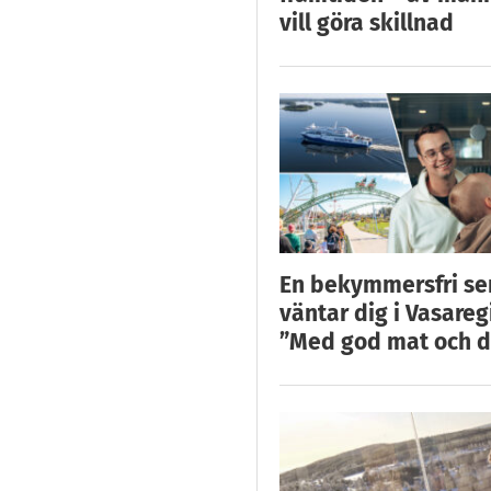
vill göra skillnad
En bekymmersfri s
väntar dig i Vasareg
”Med god mat och d