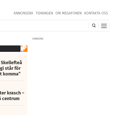
ANNONSERA
TIDNINGEN
OM MEGAFONEN
KONTAKTA OSS
ANNONS
 Skellefteå
i står för
att komma”
fter krasch –
eå centrum