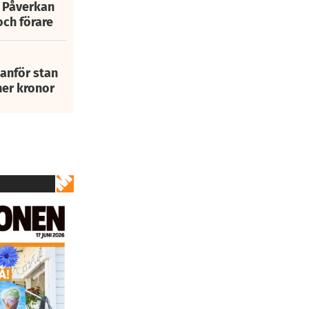
: Påverkan
och förare
tanför stan
ner kronor