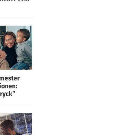
emester
ionen:
ryck”