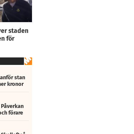
ver staden
n för
tanför stan
ner kronor
: Påverkan
och förare