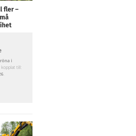
 fler –
 små
ihet
e
röna i
opplat till:
26
.