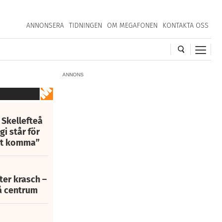
ANNONSERA
TIDNINGEN
OM MEGAFONEN
KONTAKTA OSS
ANNONS
 Skellefteå
i står för
att komma”
fter krasch –
eå centrum