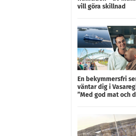
vill göra skillnad
En bekymmersfri s
väntar dig i Vasareg
”Med god mat och d