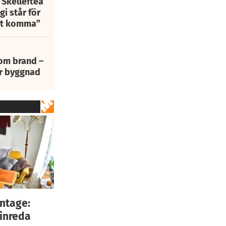
 Skellefteå
i står för
att komma”
 om brand –
ur byggnad
intage:
 inreda