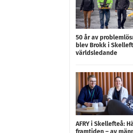
50 år av problemlös
blev Brokk i Skellef
världsledande
AFRY i Skellefteå: H
framtiden – av män