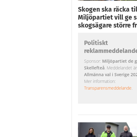
Skogen ska räcka till
Miljöpartiet vill ge
skogsägare större fr
Politiskt
reklammeddeland
Sponsor:
Miljöpartiet de g
Skellefteå
. Meddelandet är k
Allmänna val i Sverige 20
Mer information:
Transparensmeddelande
.