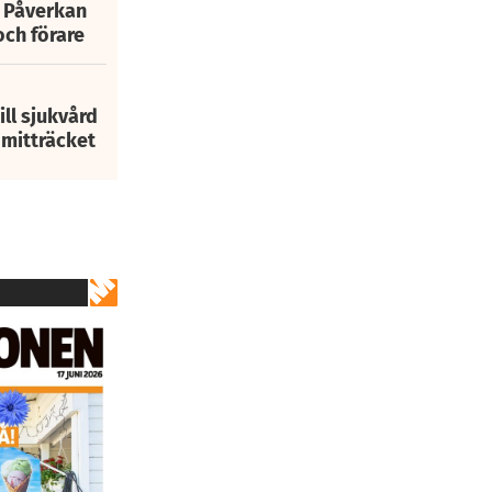
: Påverkan
och förare
ill sjukvård
i mitträcket