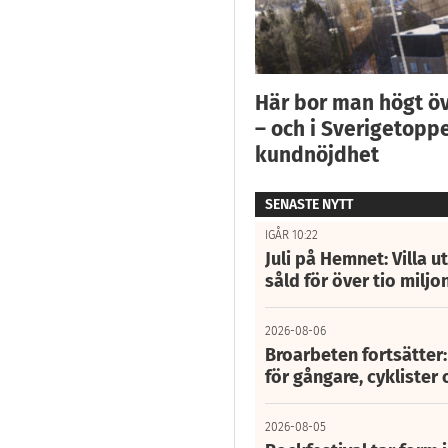
Här bor man högt ö
– och i Sverigetoppe
kundnöjdhet
SENASTE NYTT
IGÅR 10:22
Juli på Hemnet: Villa u
såld för över tio miljo
2026-08-06
Broarbeten fortsätter
för gångare, cyklister 
2026-08-05