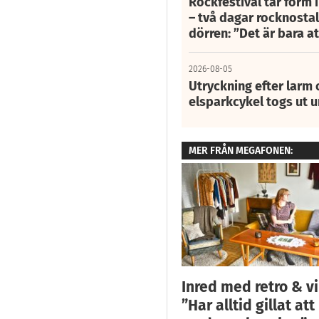
Rockfestival tar form i
– två dagar rocknostalg
dörren: ”Det är bara 
2026-08-05
Utryckning efter larm
elsparkcykel togs ut 
MER FRÅN MEGAFONEN:
Inred med retro & v
”Har alltid gillat att