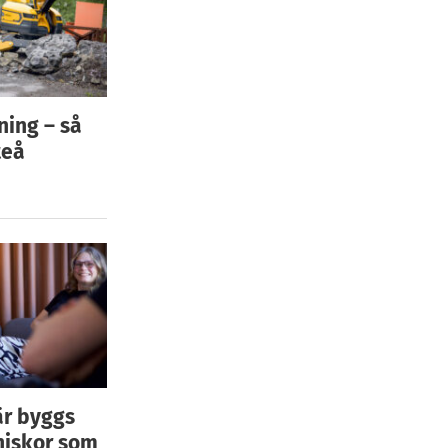
ning – så
teå
är byggs
niskor som