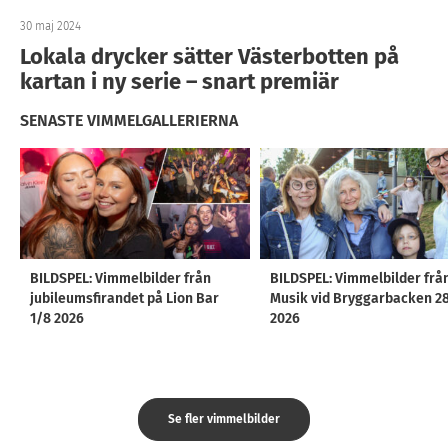
30 maj 2024
Lokala drycker sätter Västerbotten på
kartan i ny serie – snart premiär
SENASTE VIMMELGALLERIERNA
BILDSPEL: Vimmelbilder från
BILDSPEL: Vimmelbilder frå
jubileumsfirandet på Lion Bar
Musik vid Bryggarbacken 2
1/8 2026
2026
Se fler vimmelbilder