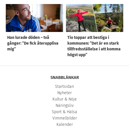
Han lurade döden – två
Tio toppar att bestiga i
gånger: ”De fick återuppliva
kommunen: ”Det är en stark
mig”
tillfredsställelse i att komma
högst upp”
SNABBLÄNKAR
Startsidan
Nyheter
Kultur & Nöje
Näringsliv
Sport & Hälsa
Vimmelbilder
Kalender