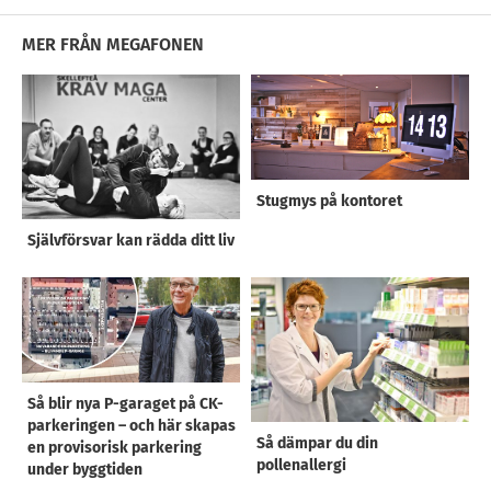
MER FRÅN MEGAFONEN
Stugmys på kontoret
Självförsvar kan rädda ditt liv
Så blir nya P-garaget på CK-
parkeringen – och här skapas
Så dämpar du din
en provisorisk parkering
pollenallergi
under byggtiden