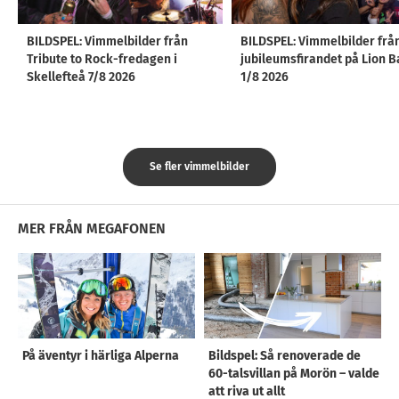
BILDSPEL: Vimmelbilder från
BILDSPEL: Vimmelbilder frå
Tribute to Rock-fredagen i
jubileumsfirandet på Lion B
Skellefteå 7/8 2026
1/8 2026
Se fler vimmelbilder
MER FRÅN MEGAFONEN
På äventyr i härliga Alperna
Bildspel: Så renoverade de
60-talsvillan på Morön – valde
att riva ut allt