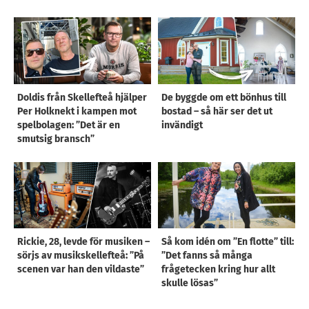
Doldis från Skellefteå hjälper
De byggde om ett bönhus till
Per Holknekt i kampen mot
bostad – så här ser det ut
spelbolagen: ”Det är en
invändigt
smutsig bransch”
Rickie, 28, levde för musiken –
Så kom idén om ”En flotte” till:
sörjs av musikskellefteå: ”På
”Det fanns så många
scenen var han den vildaste”
frågetecken kring hur allt
skulle lösas”