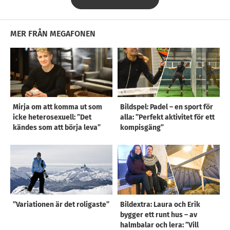
MER FRÅN MEGAFONEN
Mirja om att komma ut som
Bildspel: Padel – en sport för
icke heterosexuell: ”Det
alla: ”Perfekt aktivitet för ett
kändes som att börja leva”
kompisgäng”
”Variationen är det roligaste”
Bildextra: Laura och Erik
bygger ett runt hus – av
halmbalar och lera: ”Vill