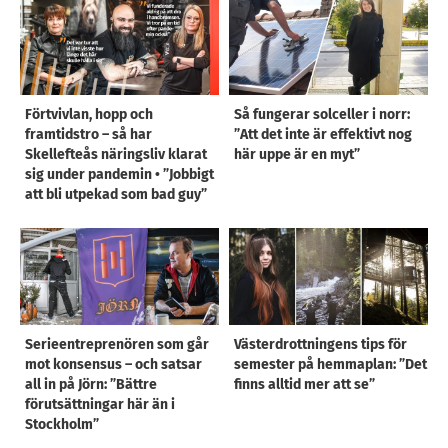
Förtvivlan, hopp och
Så fungerar solceller i norr:
framtidstro – så har
”Att det inte är effektivt nog
Skellefteås näringsliv klarat
här uppe är en myt”
sig under pandemin • ”Jobbigt
att bli utpekad som bad guy”
Serieentreprenören som går
Västerdrottningens tips för
mot konsensus – och satsar
semester på hemmaplan: ”Det
all in på Jörn: ”Bättre
finns alltid mer att se”
förutsättningar här än i
Stockholm”