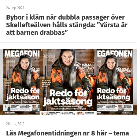
24 sep 2021
Bybor i kläm när dubbla passager över
Skellefteälven hålls stängda: ”Värsta är
att barnen drabbas”
28 aug 2019
Läs Megafonentidningen nr 8 här – tema