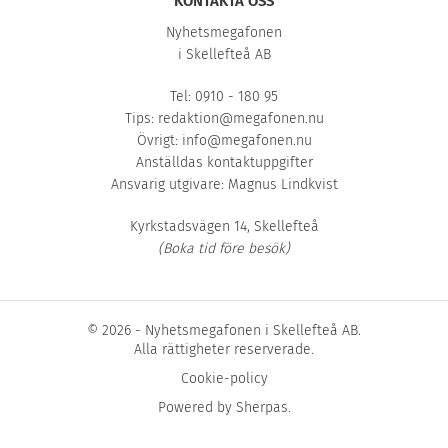
KONTAKTA OSS
Nyhetsmegafonen
i Skellefteå AB
Tel: 0910 - 180 95
Tips:
redaktion@megafonen.nu
Övrigt:
info@megafonen.nu
Anställdas kontaktuppgifter
Ansvarig utgivare: Magnus Lindkvist
Kyrkstadsvägen 14, Skellefteå
(Boka tid före besök)
© 2026 - Nyhetsmegafonen i Skellefteå AB.
Alla rättigheter reserverade.
Cookie-policy
Powered by
Sherpas
.