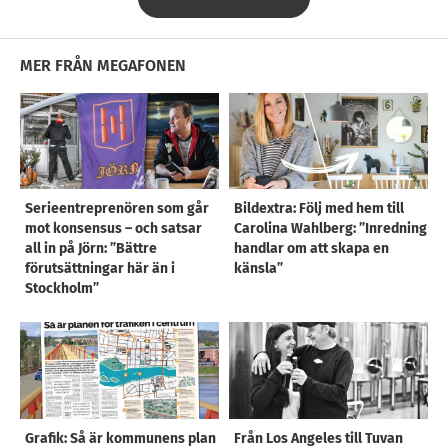
MER FRÅN MEGAFONEN
Serieentreprenören som går
Bildextra: Följ med hem till
mot konsensus – och satsar
Carolina Wahlberg: ”Inredning
all in på Jörn: ”Bättre
handlar om att skapa en
förutsättningar här än i
känsla”
Stockholm”
Grafik: Så är kommunens plan
Från Los Angeles till Tuvan