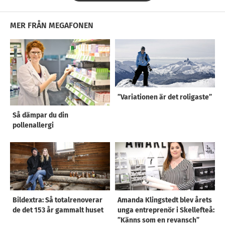
MER FRÅN MEGAFONEN
”Variationen är det roligaste”
Så dämpar du din
pollenallergi
Bildextra: Så totalrenoverar
Amanda Klingstedt blev årets
de det 153 år gammalt huset
unga entreprenör i Skellefteå:
”Känns som en revansch”