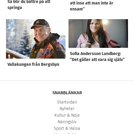
Så blir du bättre på att
att inse att man inte är
springa
ensam”
Sofia Andersson Lundberg:
”Det gäller att vara sig själv”
Vallakungen från Bergsbyn
SNABBLÄNKAR
Startsidan
Nyheter
Kultur & Nöje
Näringsliv
Sport & Hälsa