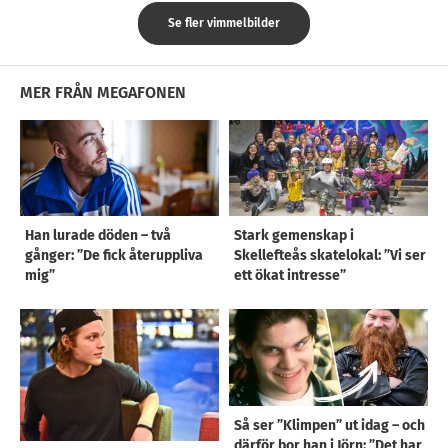
Se fler vimmelbilder
MER FRÅN MEGAFONEN
Han lurade döden – två
Stark gemenskap i
gånger: ”De fick återuppliva
Skellefteås skatelokal: ”Vi ser
mig”
ett ökat intresse”
Så ser ”Klimpen” ut idag – och
därför bor han i Jörn: ”Det har