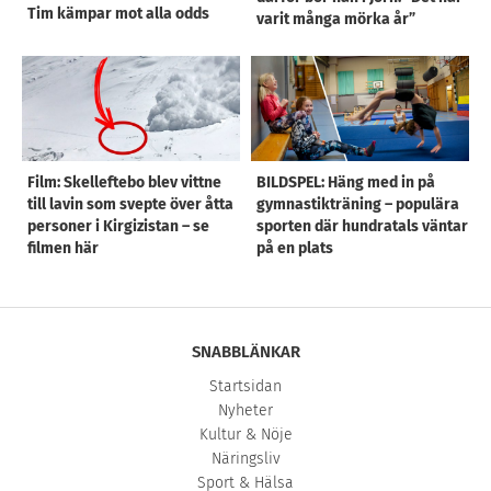
Tim kämpar mot alla odds
varit många mörka år”
Film: Skelleftebo blev vittne
BILDSPEL: Häng med in på
till lavin som svepte över åtta
gymnastikträning – populära
personer i Kirgizistan – se
sporten där hundratals väntar
filmen här
på en plats
SNABBLÄNKAR
Startsidan
Nyheter
Kultur & Nöje
Näringsliv
Sport & Hälsa