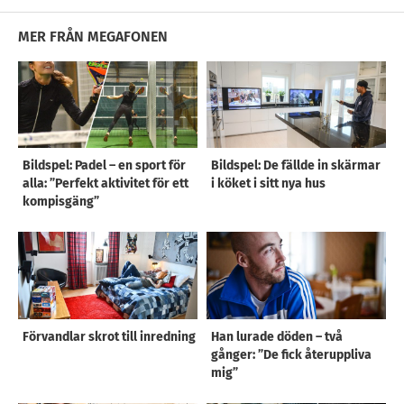
MER FRÅN MEGAFONEN
Bildspel: Padel – en sport för
Bildspel: De fällde in skärmar
alla: ”Perfekt aktivitet för ett
i köket i sitt nya hus
kompisgäng”
Förvandlar skrot till inredning
Han lurade döden – två
gånger: ”De fick återuppliva
mig”